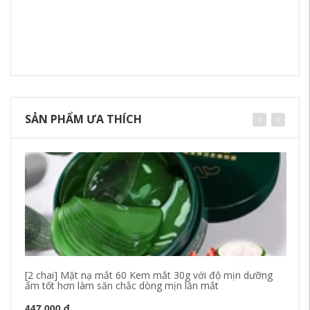
SẢN PHẨM ƯA THÍCH
[2 chai] Mặt nạ mắt 60 Kem mắt 30g với độ mịn dưỡng
[2
ẩm tốt hơn làm săn chắc dòng mịn lăn mắt
An
th
447,000 đ