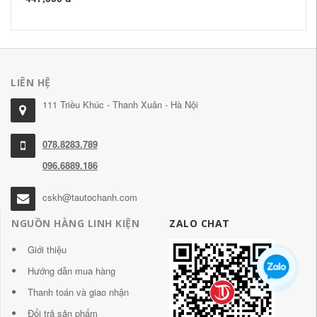
1,
LIÊN HỆ
111 Triều Khúc - Thanh Xuân - Hà Nội
078.8283.789
096.6889.186
cskh@tautochanh.com
NGUỒN HÀNG LINH KIỆN
ZALO CHAT
Giới thiệu
Hướng dẫn mua hàng
Thanh toán và giao nhận
Đổi trả sản phẩm