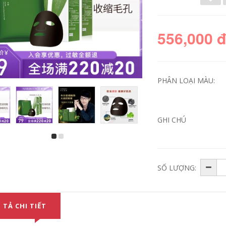
556,000 
PHÂN LOẠI MÀU:
GHI CHÚ
Niuer Tea Cây điều
Narsen Rose Snow
khiển Bột chống
Ear Water Cube
mụn Xỏ Dew 30ml
Moisturising Sữa
alicylic Acid Thu
120ml Kem dưỡng
SỐ LƯỢNG:
nhỏ lỗ chân lông
ẩm Kem dưỡng ẩm
đến mụn hơi kín đến
Deep Susperate
Mụn đầu đen tinh
sữa dưỡng ẩm
chất se khít lỗ chân
simple
lông
 TẢ CHI TIẾT
604,000
556,000