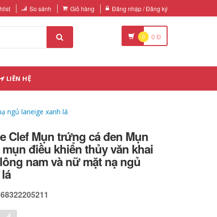
list
So sánh
Giỏ hàng
Đăng nhập / Đăng ký
0
0
Đ
LIÊN HỆ
ạ ngủ laneige xanh lá
ee Clef Mụn trứng cá đen Mụn
 mụn điều khiển thủy văn khai
 lông nam và nữ mặt nạ ngủ
 lá
568322205211