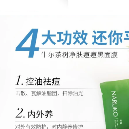
Aleble Xiong Fruits
hãng Whitening
Net Chất thải sữa
Fast Freckle Case
Sữa Làm sạch sâu
Hộp Dress Freckle
Hợp đồng Kiểm soát
Chloroal Color
lỗ chân lông Amino
Spots Old Spots
Acid Cleanser sữa
rửa mặt cho da dầu
892,000
Sáu chiến thắng
435,000
Peptide Kem chống
Sữa rửa axit amin
nhăn ánh sáng nếp
nam WIS Sữa rửa
nhăn Nước Chống
sạch chính hãng
lão hóa Câu chuyện
Làm sạch Mousse
Firming Set chính
Mousse Làm sạch
hãng Trang web
Kiểm soát lỗ chân
chính thức của
lông nam và nữ sữa
Stophip
rửa mặt perfect
white
411,000
Gỗ khai thác trang
511,000
điểm Dầu nữ Máy
AKF Ziku Oil Sữa tím
ép nhạy cảm Da mắt
Amino Acid Hàn
đặc biệt Mặt ba
Quốc Hydrating
trong một chất lỏng
Moisturising Clean
chính thức chính
Mimi Control Epox
thức Bồ Đào Nha
Cleanser 2 Pack
sữa rửa mặt dành
511,000
cho da nhạy cảm
膜 贴 黑 黑 黑 黑 黑
黑 抗 抗 抗 抗 抗 抗
415,000
抗 抗 纹 抗 黑 kem