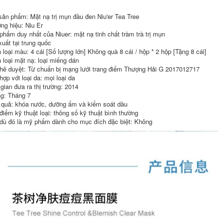
Niuer Jingcheng
Narsen Rose Night
Kem Váy Da Nhập
sản phẩm: Mặt nạ trị mụn đầu đen Niu'er Tea Tree
Fenzi 60ml Mặt nạ
khẩu Tinh chất Nước
ngủ miễn phí
Front Swite Cung
ng hiệu: Niu Er
Moisturising ĐÊM
cấp nước để hấp thụ
phẩm duy nhất của Niuer: mặt nạ tinh chất tràm trà trị mụn
ĐÊM ĐÊM Đàn ông
dòng tinh xảo lotion
xuất tại trung quốc
Học sinh
trắng da
 loại màu: 4 cái [Số lượng lớn] Không quà 8 cái / hộp * 2 hộp [Tặng 8 cái]
 loại mặt nạ: loại miếng dán
435,000
1,762,000
hê duyệt: Từ chuẩn bị mạng lưới trang điểm Thượng Hải G 2017012717
NIU Yerse Peptide
Niur Trà cây mụn
ợp với loại da: mọi loại da
Essence Kem chống
trứng cá cột sống
nắng Kem chống
120ml Salicy Acid
 gian đưa ra thị trường: 2014
nắng Đàn ông và
Control Acne Acne
g: Tháng 7
Phụ nữ Giữ ẩm
đến Mụn đầu đen
 quả: khóa nước, dưỡng ẩm và kiểm soát dầu
Facial Hydrating
sữa dưỡng muji
SPF50 + Kem ngoài
điểm kỹ thuật loại: thông số kỹ thuật bình thường
trời Sinh viên kem
604,000
dù đó là mỹ phẩm dành cho mục đích đặc biệt: Không
chống nắng cho da
Bữa ăn băng giá của
khô nhạy cảm
Niuer Jingcheng
Tinh chất cơ bắp
644,000
sang trọng 35ml
Nellson Rose Snow
TÍNH NĂNG TÍNH
Ear Water Cube
NĂNG NƯỚC tinh
Moisturising Beauty
chất serum
150ml Kem dưỡng
ẩm Toner toner cho
580,000
da hỗn hợp
556,000
Cơ sở cơ bắp cơ bắp
của Niuer Jingcheng