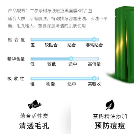
của Xero Fruit
NURO-HIỆU QUẢ
Whitening
Vitamin Neural
Whitening Spot
Amide Retair Co lại
Spreckle Hydrating
Lỗ chân lông Tinh
Moisturising một
chất Nhũ tương Làm
chai serum 561
săn chắc da Màu da
serum senka white
644,000
beauty
684,000
ialan du ting rửa
Aloe vera gel chính
kem Galandutin
hãng mụn trứng cá
Hàn Quốc nhập
đánh dấu ngậm
khẩu trẻ hóa làm
nước sau khi sửa
sạch làm sạch và
chữa mặt trời mặt nạ
làm sạch sâu sữa
gel mặt nạ nam
rửa mặt sủi bọt
346,000
768,000
Tán tay Kem chính