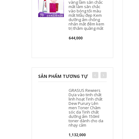
vàng làm săn chắc
mắt làm săn chắc
vào bóng tối màu
mắt Mẫu đẹp Kem
dưỡng ẩm chống
nhăn mắt đêm kem
trị thâm quầng mắt
644,000
SẢN PHẨM TƯƠNG TỰ
GRASUS Rewiers
J
Dựa vào tinh chất
linh hoạt Tinh chất
Dew Purury Lên
men Toner Chăm
sóc da Tinh chất
dưỡng ẩm 150ml
toner dành cho da
nhạy cảm
1,132,000