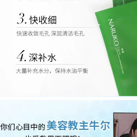
SNP động vật vương
mắt elixir
quốc mặt nạ Hàn
Quốc tình yêu chính
451,000
hãng 12 hydrating
Kem mắt Chống
làm sáng da màu
nhăn đến Tiratra
trắng da Panda
Fine Firming Chống
hình hổ mặt nạ đất
lão hóa Hydrating
sét bạc hà
đến Dark Circles
Mắt Túi khô Chính
540,000
thức Authentic kem
Hàn Quốc Authentic
mat ahc
Snp Snow Snow
Film Love God
556,000
Hyaluronic Acid
Mặt nạ axit thủy tinh
Hydrating Sửa chữa
dưỡng ẩm Tinh chất
da nhạy cảm năng
dưỡng ẩm Chất lỏng
lượng mặt trời mặt
chống nhăn Dark
nạ ngủ vichy
Fine Line Cải thiện
Dark chính hãng
511,000
mặt nạ nhau thai
Kem dưỡng mắt yến
cừu hàn quốc
snp Bird Korea Kem
mắt SNP Cải thiện
346,000
chống nhăn để cải
Mặt nạ oligopeptide
hiện hình tròn tối
Hydrating dưỡng
kem mắt estee
ẩm Tiêm vắc-việt
mụn trứng cá Thu
451,000
nhỏ lỗ chân lông
Phim Wis Eye
Làm sáng da Sửa