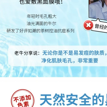
Crystal Larina Eye
chữa màu sắc mặt
Film 30 Miếng để
nạ cho mắt thâm
pha loãng Dark
quầng
Circles Túi mắt Fine
ine Stay All Night
370,000
Hydrating Chính
Antelope Baique là
hãng mặt nạ ngủ
đấu thầu để giữ ẩm
laneige xanh lá
cho bản chất của
thuốc nhũ tương
415,000
kem dưỡng ẩm
Authentic Whitening
dưỡng ẩm sâu
Cream Loại bỏ các
điểm cứng đầu khác
491,000
nhau Sản phẩm tàn
nhang chuyên
nghiệp Đa nhang
Masique Antelope
Đàn ác Đàn ông và
Xiaoxing Fortune
phụ nữ
Mask Sleding Ngủ
để làm sáng mặt trời
511,000
Sửa chữa mỹ phẩm
nữ hàng đầu mặt nạ
ngủ vichy
Kem trị mụn mụn
trứng cá mụn trứng
370,000
cá kem trị mụn
trứng cá mụn trứng
cá sản phẩm mụn
trứng cá chính hãng
Acne Artifact
411,000