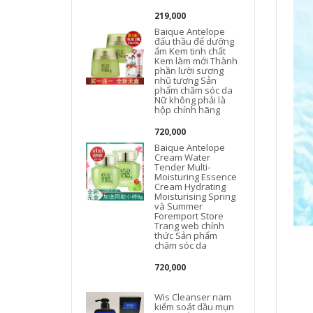
219,000
Baique Antelope
đấu thầu để dưỡng
L
ẩm Kem tinh chất
Kem làm mới Thành
phần lười sương
nhũ tương Sản
phẩm chăm sóc da
Nữ không phải là
hộp chính hãng
720,000
Baique Antelope
Cream Water
Tender Multi-
Moisturing Essence
Cream Hydrating
Moisturising Spring
và Summer
Foremport Store
Trang web chính
thức Sản phẩm
chăm sóc da
720,000
Wis Cleanser nam
kiểm soát dầu mụn