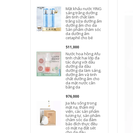
Mật khẩu nước YING
sáng trắng dưỡng
ẩm tinh chất làm
trắng sữa dưỡng ẩm
dưỡng ẩm cho da
Sản phẩm chăm sóc
da dưỡng ẩm
cetaphil cho bé
511,000
Nước hoa hồng Afu
tinh chất hai lớp đa
tác dụng với dầu
dưỡng da dầu
dưỡng da làm sáng,
dưỡng ẩm và tinh
chất dưỡng ẩm cho
da mặt nước cân
bằng da
976,000
Jia Mu sống trong
mặt nạ, thẩm mỹ
viện, các sản phẩm
tương tự, sản phẩm
chăm sóc da đảm
bảo đích thực đều
có mặt nạ đất sét
cho da dầu