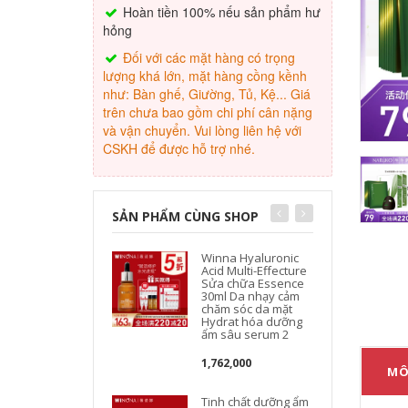
Hoàn tiền 100% nếu sản phẩm hư
hỏng
Đối với các mặt hàng có trọng
lượng khá lớn, mặt hàng cồng kềnh
như: Bàn ghế, Giường, Tủ, Kệ... Giá
trên chưa bao gồm chi phí cân nặng
và vận chuyển. Vui lòng liên hệ với
CSKH để được hỗ trợ nhé.
SẢN PHẨM CÙNG SHOP
Winna Hyaluronic
Acid Multi-Effecture
Sửa chữa Essence
30ml Da nhạy cảm
S
chăm sóc da mặt
Hydrat hóa dưỡng
ẩm sâu serum 2
1,762,000
MÔ
Tinh chất dưỡng ẩm