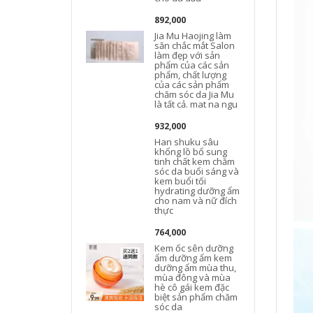
892,000
Jia Mu Haojing làm
săn chắc mắt Salon
làm đẹp với sản
phẩm của các sản
phẩm, chất lượng
của các sản phẩm
chăm sóc da Jia Mu
là tất cả. mat na ngu
932,000
Han shuku sâu
khổng lồ bổ sung
tinh chất kem chăm
sóc da buổi sáng và
kem buổi tối
hydrating dưỡng ẩm
cho nam và nữ đích
thực
764,000
Kem ốc sên dưỡng
ẩm dưỡng ẩm kem
t
dưỡng ẩm mùa thu,
mùa đông và mùa
hè cô gái kem đặc
biệt sản phẩm chăm
sóc da