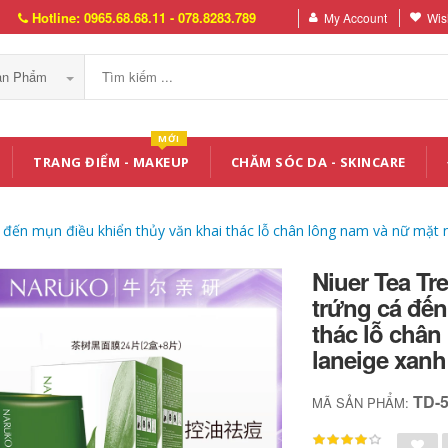
Hotline: 0965.68.68.11 - 078.8283.789
My Account
Wish
Sản Phẩm
MỚI
TRANG ĐIỂM - MAKEUP
CHĂM SÓC DA - SKINCARE
đến mụn điều khiển thủy văn khai thác lỗ chân lông nam và nữ mặt n
Niuer Tea Tr
trứng cá đến
thác lỗ chân
laneige xanh
TD-
MÃ SẢN PHẨM: