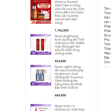
Weona Shumin
30ml Tâm trí nhạy
Tên 
cảm da xoa dịu Sửa
chữa đất Sửa chữa
Thươ
Rào cản Summy
Sản 
serum kén tằm
sản 
vàng
Phân
1,762,000
Phân
Số p
Niuer Jingcheng
Kem dưỡng ẩm Tinh
Phù h
chất phục hồi 100ML
Thời
Hợp đồng giữ ẩm
Thán
sâu lỗ chân lông
Hiệu
chống nhăn
Đặc 
624,000
Cho 
Niuer nghìn nồng
độ macromolecular
Hyaluronic Acid
dưỡng ẩm Essence
30ml dưỡng ẩm
sáng màu da Nhật
Bản tinh chất b5
684,000
Niuer tuôn ra
những con mắt màu