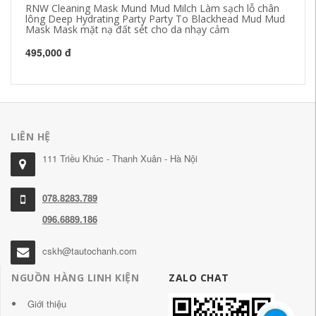
RNW Cleaning Mask Mund Mud Milch Làm sạch lỗ chân
Mi
lông Deep Hydrating Party Party To Blackhead Mud Mud
nữ
Mask Mask mặt nạ đất sét cho da nhạy cảm
ch
495,000 đ
48
LIÊN HỆ
111 Triều Khúc - Thanh Xuân - Hà Nội
078.8283.789
096.6889.186
cskh@tautochanh.com
NGUỒN HÀNG LINH KIỆN
ZALO CHAT
Giới thiệu