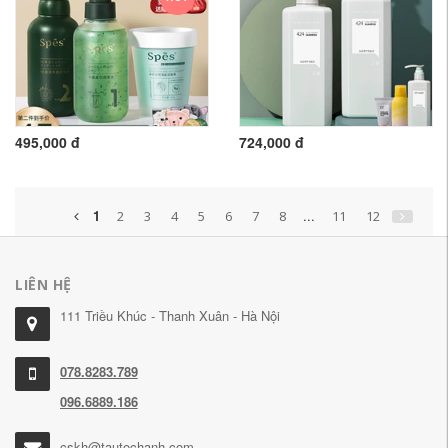
495,000 đ
724,000 đ
1
...
2
3
4
5
6
7
8
11
12
LIÊN HỆ
111 Triều Khúc - Thanh Xuân - Hà Nội
078.8283.789
096.6889.186
cskh@tautochanh.com