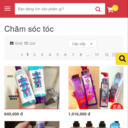
0
Toggle
navigation
Chăm sóc tóc
Grid
List
Sắp xếp
1
...
2
3
4
5
6
7
8
11
12
640,000 đ
1,016,000 đ
NEW