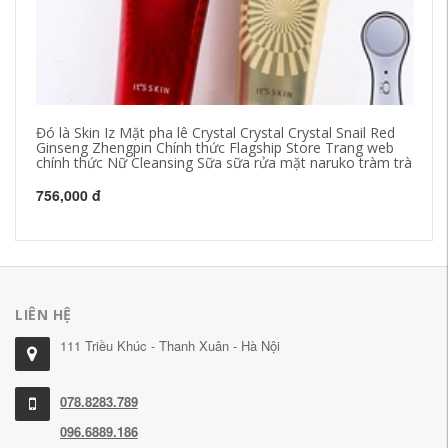
Đó là Skin Iz Mặt pha lê Crystal Crystal Crystal Snail Red
WL
Ginseng Zhengpin Chính thức Flagship Store Trang web
W.
chính thức Nữ Cleansing Sữa sữa rửa mặt naruko tràm trà
Đặ
756,000 đ
50
LIÊN HỆ
111 Triều Khúc - Thanh Xuân - Hà Nội
078.8283.789
096.6889.186