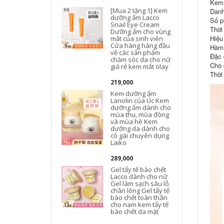
Kem 
[Mua 2 tặng 1] Kem
Danh
dưỡng ẩm Lacco
Số p
Snail Eye Cream
Thời
Dưỡng ẩm cho vùng
Hiệu
mắt của sinh viên
Cửa hàng hàng đầu
Hàm 
về các sản phẩm
Đặc 
chăm sóc da cho nữ
Cho 
giá rẻ kem mắt olay
Thời
219,000
Kem dưỡng ẩm
Lanolin của Úc Kem
dưỡng ẩm dành cho
mùa thu, mùa đông
và mùa hè Kem
dưỡng da dành cho
cô gái chuyên dụng
Laiko
289,000
Gel tẩy tế bào chết
Lacco dành cho nữ
Gel làm sạch sâu lỗ
chân lông Gel tẩy tế
bào chết toàn thân
cho nam kem tẩy tế
bào chết da mặt