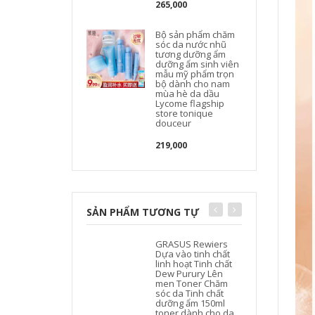
265,000
Bộ sản phẩm chăm
sóc da nước nhũ
tương dưỡng ẩm
dưỡng ẩm sinh viên
mẫu mỹ phẩm trọn
bộ dành cho nam
mùa hè da dầu
Lycome flagship
store tonique
douceur
219,000
SẢN PHẨM TƯƠNG TỰ
GRASUS Rewiers
J
Dựa vào tinh chất
linh hoạt Tinh chất
Dew Purury Lên
men Toner Chăm
sóc da Tinh chất
dưỡng ẩm 150ml
toner dành cho da