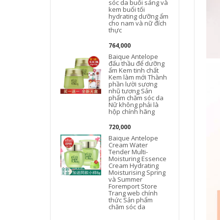
sóc da buổi sáng và
kem buổi tối
hydrating dưỡng ẩm
cho nam và nữ đích
thực
764,000
Baique Antelope
L
đấu thầu để dưỡng
ẩm Kem tinh chất
Kem làm mới Thành
phần lười sương
nhũ tương Sản
phẩm chăm sóc da
Nữ không phải là
hộp chính hãng
720,000
Baique Antelope
Cream Water
Tender Multi-
Moisturing Essence
Cream Hydrating
Moisturising Spring
và Summer
Foremport Store
Trang web chính
thức Sản phẩm
chăm sóc da