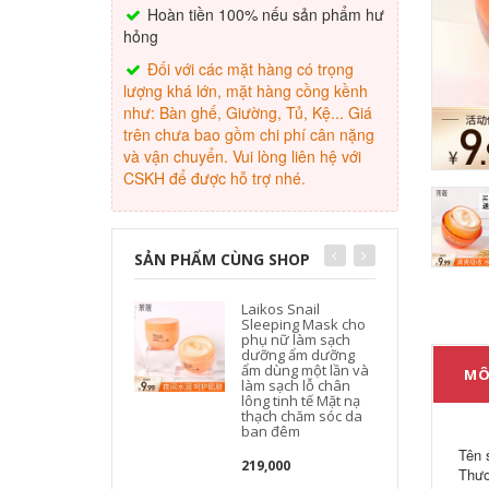
Hoàn tiền 100% nếu sản phẩm hư
hỏng
Đối với các mặt hàng có trọng
lượng khá lớn, mặt hàng cồng kềnh
như: Bàn ghế, Giường, Tủ, Kệ... Giá
trên chưa bao gồm chi phí cân nặng
và vận chuyển. Vui lòng liên hệ với
CSKH để được hỗ trợ nhé.
SẢN PHẨM CÙNG SHOP
Laikos Snail
Sleeping Mask cho
phụ nữ làm sạch
dưỡng ẩm dưỡng
ẩm dùng một lần và
MÔ
làm sạch lỗ chân
lông tinh tế Mặt nạ
thạch chăm sóc da
s
ban đêm
Tên 
219,000
Thươ