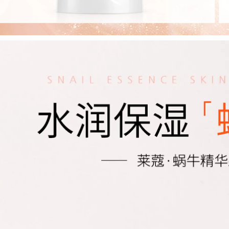
346,000
768,000
Tán tay Kem chính
Aleble Xiong Fruits
hãng Whitening
Net Chất thải sữa
Fast Freckle Case
Sữa Làm sạch sâu
Hộp Dress Freckle
Hợp đồng Kiểm soát
Chloroal Color
lỗ chân lông Amino
Spots Old Spots
Acid Cleanser sữa
rửa mặt cho da dầu
892,000
Sáu chiến thắng
435,000
Peptide Kem chống
Sữa rửa axit amin
nhăn ánh sáng nếp
nam WIS Sữa rửa
nhăn Nước Chống
sạch chính hãng
lão hóa Câu chuyện
Làm sạch Mousse
Firming Set chính
Mousse Làm sạch
hãng Trang web
Kiểm soát lỗ chân
chính thức của
lông nam và nữ sữa
Stophip
rửa mặt perfect
white
411,000
Gỗ khai thác trang
511,000
điểm Dầu nữ Máy
AKF Ziku Oil Sữa tím
ép nhạy cảm Da mắt
Amino Acid Hàn
đặc biệt Mặt ba
Quốc Hydrating
trong một chất lỏng
Moisturising Clean
chính thức chính
Mimi Control Epox
thức Bồ Đào Nha
Cleanser 2 Pack
sữa rửa mặt dành