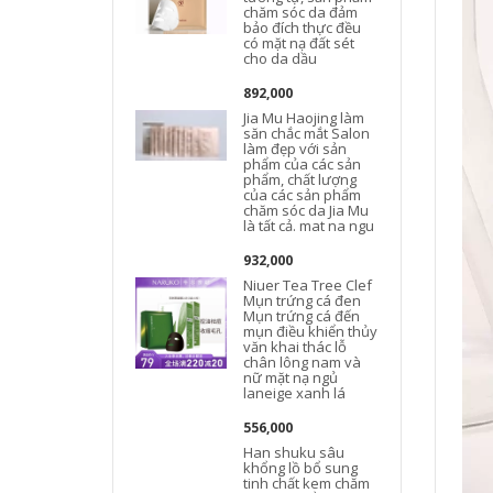
chăm sóc da đảm
bảo đích thực đều
có mặt nạ đất sét
cho da dầu
892,000
Jia Mu Haojing làm
săn chắc mắt Salon
làm đẹp với sản
phẩm của các sản
phẩm, chất lượng
của các sản phẩm
chăm sóc da Jia Mu
là tất cả. mat na ngu
932,000
Niuer Tea Tree Clef
Mụn trứng cá đen
Mụn trứng cá đến
mụn điều khiển thủy
văn khai thác lỗ
chân lông nam và
nữ mặt nạ ngủ
laneige xanh lá
556,000
Han shuku sâu
khổng lồ bổ sung
t
tinh chất kem chăm