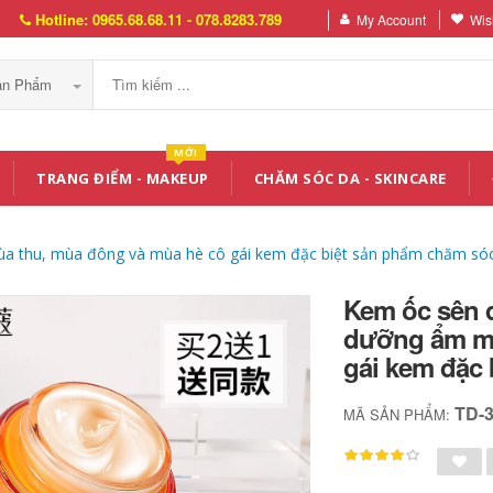
Hotline: 0965.68.68.11 - 078.8283.789
My Account
Wish
Sản Phẩm
MỚI
TRANG ĐIỂM - MAKEUP
CHĂM SÓC DA - SKINCARE
thu, mùa đông và mùa hè cô gái kem đặc biệt sản phẩm chăm só
Kem ốc sên
dưỡng ẩm mù
gái kem đặc
TD-
MÃ SẢN PHẨM: