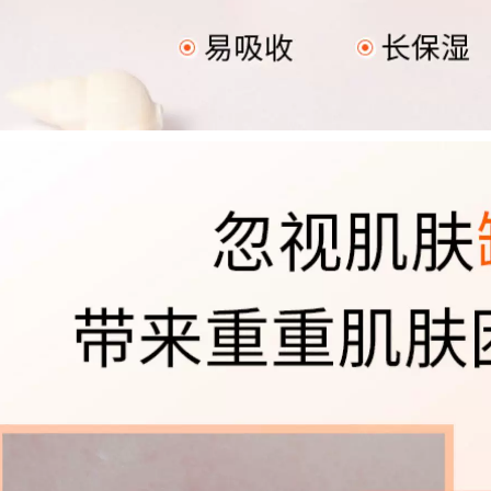
ẩm Tiêm vắc-việt
mụn trứng cá Thu
451,000
nhỏ lỗ chân lông
Phim Wis Eye
Làm sáng da Sửa
Crystal Larina Eye
chữa màu sắc mặt
Film 30 Miếng để
nạ cho mắt thâm
pha loãng Dark
quầng
Circles Túi mắt Fine
ine Stay All Night
370,000
Hydrating Chính
Antelope Baique là
hãng mặt nạ ngủ
đấu thầu để giữ ẩm
laneige xanh lá
cho bản chất của
thuốc nhũ tương
415,000
kem dưỡng ẩm
Authentic Whitening
dưỡng ẩm sâu
Cream Loại bỏ các
điểm cứng đầu khác
491,000
nhau Sản phẩm tàn
nhang chuyên
nghiệp Đa nhang
Masique Antelope
Đàn ác Đàn ông và
Xiaoxing Fortune
phụ nữ
Mask Sleding Ngủ
để làm sáng mặt trời
511,000
Sửa chữa mỹ phẩm
nữ hàng đầu mặt nạ
ngủ vichy
Kem trị mụn mụn
trứng cá mụn trứng
370,000
cá kem trị mụn
trứng cá mụn trứng
cá sản phẩm mụn