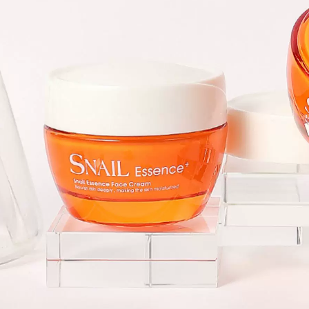
511,000
cho da nhạy cảm
膜 贴 黑 黑 黑 黑 黑
黑 抗 抗 抗 抗 抗 抗
415,000
抗 抗 纹 抗 黑 kem
SNP động vật vương
mắt elixir
quốc mặt nạ Hàn
Quốc tình yêu chính
451,000
hãng 12 hydrating
Kem mắt Chống
làm sáng da màu
nhăn đến Tiratra
trắng da Panda
Fine Firming Chống
hình hổ mặt nạ đất
lão hóa Hydrating
sét bạc hà
đến Dark Circles
Mắt Túi khô Chính
540,000
thức Authentic kem
Hàn Quốc Authentic
mat ahc
Snp Snow Snow
Film Love God
556,000
Hyaluronic Acid
Mặt nạ axit thủy tinh
Hydrating Sửa chữa
dưỡng ẩm Tinh chất
da nhạy cảm năng
dưỡng ẩm Chất lỏng
lượng mặt trời mặt
chống nhăn Dark
nạ ngủ vichy
Fine Line Cải thiện
Dark chính hãng
511,000
mặt nạ nhau thai
Kem dưỡng mắt yến
cừu hàn quốc
snp Bird Korea Kem
mắt SNP Cải thiện
346,000
chống nhăn để cải
Mặt nạ oligopeptide
hiện hình tròn tối
Hydrating dưỡng
kem mắt estee