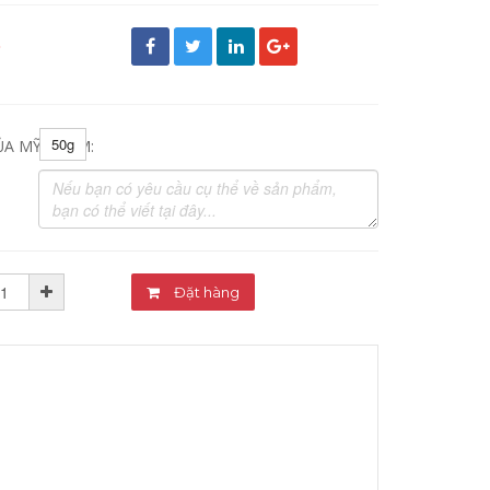
đ
50g
ỦA MỸ PHẨM:
Đặt hàng