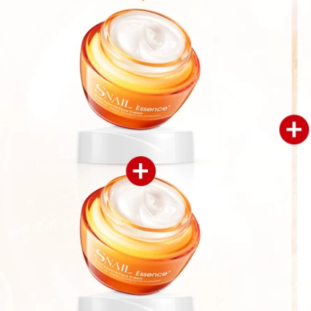
ialan du ting rửa
Aloe vera gel chính
kem Galandutin
hãng mụn trứng cá
Hàn Quốc nhập
đánh dấu ngậm
khẩu trẻ hóa làm
nước sau khi sửa
sạch làm sạch và
chữa mặt trời mặt nạ
làm sạch sâu sữa
gel mặt nạ nam
rửa mặt sủi bọt