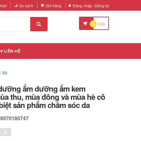
list
So sánh
Giỏ hàng
Đăng nhập / Đăng ký
0
0
Đ
LIÊN HỆ
c da
 dưỡng ẩm dưỡng ẩm kem
a thu, mùa đông và mùa hè cô
 biệt sản phẩm chăm sóc da
38970180747