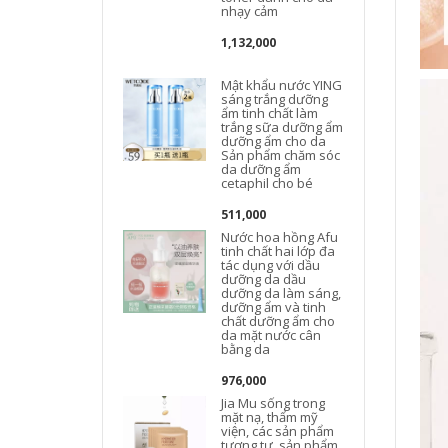
nhạy cảm
1,132,000
Mật khẩu nước YING
sáng trắng dưỡng
ẩm tinh chất làm
trắng sữa dưỡng ẩm
dưỡng ẩm cho da
Sản phẩm chăm sóc
da dưỡng ẩm
cetaphil cho bé
511,000
Nước hoa hồng Afu
tinh chất hai lớp đa
tác dụng với dầu
dưỡng da dầu
dưỡng da làm sáng,
dưỡng ẩm và tinh
chất dưỡng ẩm cho
da mặt nước cân
bằng da
976,000
Jia Mu sống trong
mặt nạ, thẩm mỹ
viện, các sản phẩm
tương tự, sản phẩm