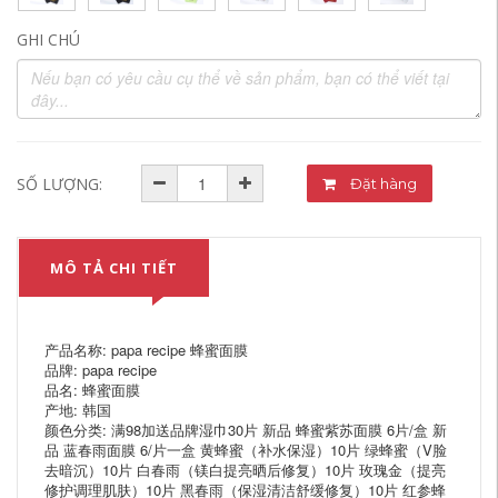
GHI CHÚ
SỐ LƯỢNG:
Đặt hàng
MÔ TẢ CHI TIẾT
产品名称: papa recipe 蜂蜜面膜
品牌: papa recipe
品名: 蜂蜜面膜
产地: 韩国
颜色分类: 满98加送品牌湿巾30片 新品 蜂蜜紫苏面膜 6片/盒 新
品 蓝春雨面膜 6/片一盒 黄蜂蜜（补水保湿）10片 绿蜂蜜（V脸
去暗沉）10片 白春雨（镁白提亮晒后修复）10片 玫瑰金（提亮
修护调理肌肤）10片 黑春雨（保湿清洁舒缓修复）10片 红参蜂