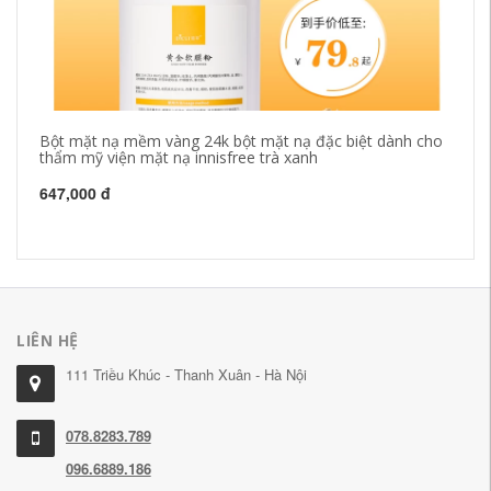
Bột mặt nạ mềm vàng 24k bột mặt nạ đặc biệt dành cho
Ke
thẩm mỹ viện mặt nạ innisfree trà xanh
ẩm
Bu
647,000 đ
55
LIÊN HỆ
111 Triều Khúc - Thanh Xuân - Hà Nội
078.8283.789
096.6889.186