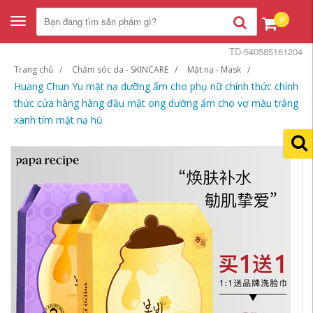
0
Toggle
navigation
TD-540585161204
Trang chủ
Chăm sóc da - SKINCARE
Mặt nạ - Mask
Huang Chun Yu mặt nạ dưỡng ẩm cho phụ nữ chính thức chính
thức cửa hàng hàng đầu mật ong dưỡng ẩm cho vợ màu trắng
xanh tím mặt nạ hũ