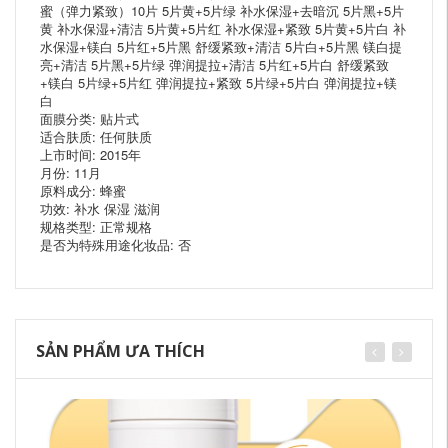
蜜（弹力紧致）10片 5片黄+5片绿 补水保湿+去暗沉 5片黑+5片
黄 补水保湿+清洁 5片黄+5片红 补水保湿+紧致 5片黄+5片白 补
水保湿+镁白 5片红+5片黑 舒缓紧致+清洁 5片白+5片黑 镁白提
亮+清洁 5片黑+5片绿 弹润提拉+清洁 5片红+5片白 舒缓紧致
+镁白 5片绿+5片红 弹润提拉+紧致 5片绿+5片白 弹润提拉+镁
白
面膜分类: 贴片式
适合肤质: 任何肤质
上市时间: 2015年
月份: 11月
原料成分: 蜂蜜
功效: 补水 保湿 滋润
规格类型: 正常规格
是否为特殊用途化妆品: 否
SẢN PHẨM ƯA THÍCH