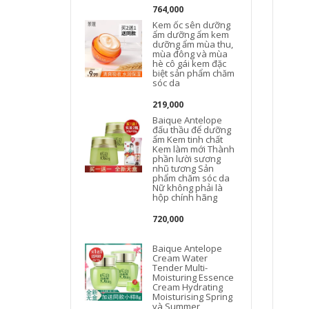
764,000
Kem ốc sên dưỡng
ẩm dưỡng ẩm kem
t
dưỡng ẩm mùa thu,
mùa đông và mùa
hè cô gái kem đặc
biệt sản phẩm chăm
sóc da
219,000
Baique Antelope
đấu thầu để dưỡng
L
ẩm Kem tinh chất
Kem làm mới Thành
phần lười sương
nhũ tương Sản
phẩm chăm sóc da
Nữ không phải là
hộp chính hãng
720,000
Baique Antelope
Cream Water
Tender Multi-
Moisturing Essence
Cream Hydrating
Moisturising Spring
và Summer