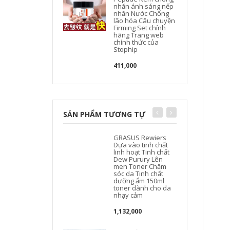
nhăn ánh sáng nếp
nhăn Nước Chống
lão hóa Câu chuyện
m
Firming Set chính
hãng Trang web
chính thức của
Stophip
411,000
SẢN PHẨM TƯƠNG TỰ
GRASUS Rewiers
Dựa vào tinh chất
linh hoạt Tinh chất
Dew Purury Lên
men Toner Chăm
sóc da Tinh chất
dưỡng ẩm 150ml
toner dành cho da
nhạy cảm
1,132,000
J