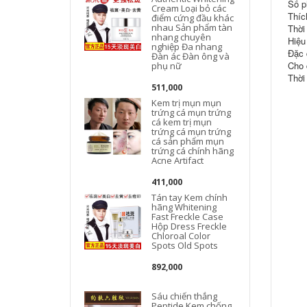
Số p
Cream Loại bỏ các
Thíc
điểm cứng đầu khác
nhau Sản phẩm tàn
Thời
nhang chuyên
Hiệu
nghiệp Đa nhang
Đặc 
Đàn ác Đàn ông và
Cho 
phụ nữ
Thời
511,000
Kem trị mụn mụn
trứng cá mụn trứng
cá kem trị mụn
trứng cá mụn trứng
cá sản phẩm mụn
trứng cá chính hãng
Acne Artifact
411,000
Tán tay Kem chính
hãng Whitening
Fast Freckle Case
Hộp Dress Freckle
c
Chloroal Color
Spots Old Spots
892,000
Sáu chiến thắng
Peptide Kem chống