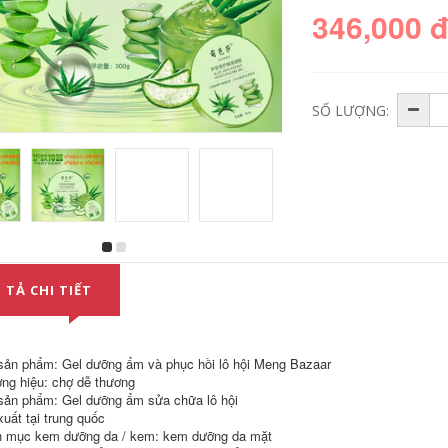
346,000 
SỐ LƯỢNG:
Gỗ khai thác trang
Kem mắt Chống
điểm Dầu nữ Máy
nhăn đến Tiratra
ép nhạy cảm Da mắt
Fine Firming Chống
 TẢ CHI TIẾT
đặc biệt Mặt ba
lão hóa Hydrating
trong một chất lỏng
đến Dark Circles
chính thức chính
Mắt Túi khô Chính
thức Bồ Đào Nha
thức Authentic kem
mat ahc
sản phẩm: Gel dưỡng ẩm và phục hồi lô hội Meng Bazaar
511,000
ng hiệu: chợ dễ thương
556,000
sản phẩm: Gel dưỡng ẩm sửa chữa lô hội
xuất tại trung quốc
Xionguronirazine
Whitening Freckle
Mặt nạ axit thủy tinh
 mục kem dưỡng da / kem: kem dưỡng da mặt
Spots để phân hủy
dưỡng ẩm Tinh chất