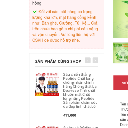
hỏng
Đối với các mặt hàng có trọng
lượng khá lớn, mặt hàng cồng kềnh
như: Bàn ghế, Giường, Tủ, Kệ... Giá
trên chưa bao gồm chi phí cân nặng
và vận chuyển. Vui lòng liên hệ với
CSKH để được hỗ trợ nhé.
SẢN PHẨM CÙNG SHOP
Sáu chiến thắng
Peptide Chất lỏng
chống nhăn chính
MÔ
hãng Chống thất bại
Deavese Tinh chất
khuôn mặt Chất
lỏng nâng Peptide
Sản phẩm chăm sóc
Tên 
da đẹp tinh chất b5
Thươ
Tên 
411,000
sản 
Danh
Authentic Whitening