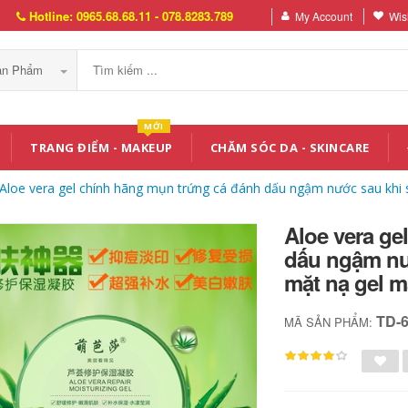
Hotline: 0965.68.68.11 - 078.8283.789
My Account
Wish
Sản Phẩm
MỚI
TRANG ĐIỂM - MAKEUP
CHĂM SÓC DA - SKINCARE
Aloe vera gel chính hãng mụn trứng cá đánh dấu ngậm nước sau khi 
Aloe vera ge
dấu ngậm nư
mặt nạ gel 
TD-
MÃ SẢN PHẨM: