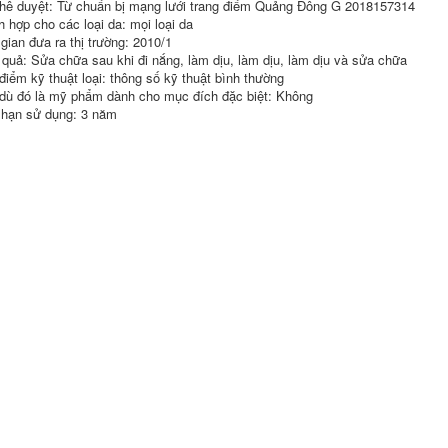
hê duyệt: Từ chuẩn bị mạng lưới trang điểm Quảng Đông G 2018157314
Melanin Thuốc lỏng
dưỡng ẩm Chất lỏng
h hợp cho các loại da: mọi loại da
tinh chất hydrating
chống nhăn Dark
chính hãng serum
Fine Line Cải thiện
 gian đưa ra thị trường: 2010/1
innisfree trắng da
Dark chính hãng
 quả: Sửa chữa sau khi đi nắng, làm dịu, làm dịu, làm dịu và sửa chữa
mặt nạ nhau thai
điểm kỹ thuật loại: thông số kỹ thuật bình thường
cừu hàn quốc
640,000
dù đó là mỹ phẩm dành cho mục đích đặc biệt: Không
Vàng NumExamide
 hạn sử dụng: 3 năm
346,000
Essence Hydrating
Anti-Wrinkle 24K
Solution Stock Dung
Mặt nạ oligopeptide
dịch Làm sáng màu
Hydrating dưỡng
da Thu nhỏ lỗ chân
ẩm Tiêm vắc-việt
lông Làm săn chắc
mụn trứng cá Thu
da serum kén tằm
nhỏ lỗ chân lông
vàng
Làm sáng da Sửa
chữa màu sắc mặt
451,000
nạ cho mắt thâm
quầng
Bùn biển sâu, một
giặt, đen, sửa chữa
370,000
màu đen, có thể làm
cho cơ thể làm trắng
ơ thể tạo tác
valcano mud tắm đá
quý sữa tắm hoa
hồng
415,000
膜 贴 黑 黑 黑 黑 黑