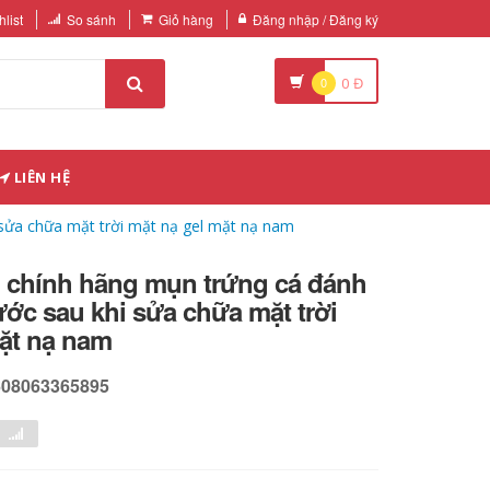
list
So sánh
Giỏ hàng
Đăng nhập / Đăng ký
0
0
Đ
LIÊN HỆ
sửa chữa mặt trời mặt nạ gel mặt nạ nam
l chính hãng mụn trứng cá đánh
ớc sau khi sửa chữa mặt trời
mặt nạ nam
608063365895