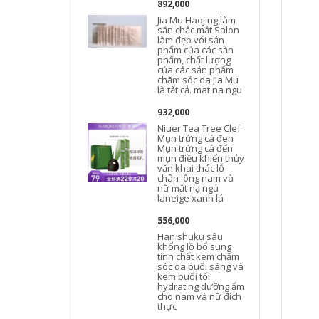
892,000
Jia Mu Haojing làm
săn chắc mắt Salon
làm đẹp với sản
phẩm của các sản
phẩm, chất lượng
của các sản phẩm
chăm sóc da Jia Mu
là tất cả. mat na ngu
932,000
Niuer Tea Tree Clef
Mụn trứng cá đen
Mụn trứng cá đến
mụn điều khiển thủy
văn khai thác lỗ
chân lông nam và
nữ mặt nạ ngủ
laneige xanh lá
556,000
Han shuku sâu
khổng lồ bổ sung
tinh chất kem chăm
sóc da buổi sáng và
kem buổi tối
hydrating dưỡng ẩm
cho nam và nữ đích
thực