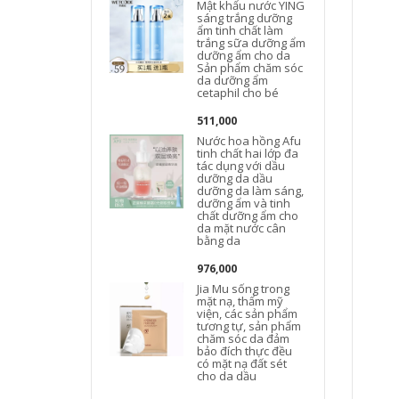
Mật khẩu nước YING
sáng trắng dưỡng
ẩm tinh chất làm
trắng sữa dưỡng ẩm
dưỡng ẩm cho da
Sản phẩm chăm sóc
da dưỡng ẩm
cetaphil cho bé
511,000
Nước hoa hồng Afu
tinh chất hai lớp đa
tác dụng với dầu
dưỡng da dầu
dưỡng da làm sáng,
dưỡng ẩm và tinh
chất dưỡng ẩm cho
da mặt nước cân
bằng da
976,000
Jia Mu sống trong
mặt nạ, thẩm mỹ
viện, các sản phẩm
tương tự, sản phẩm
chăm sóc da đảm
bảo đích thực đều
có mặt nạ đất sét
cho da dầu