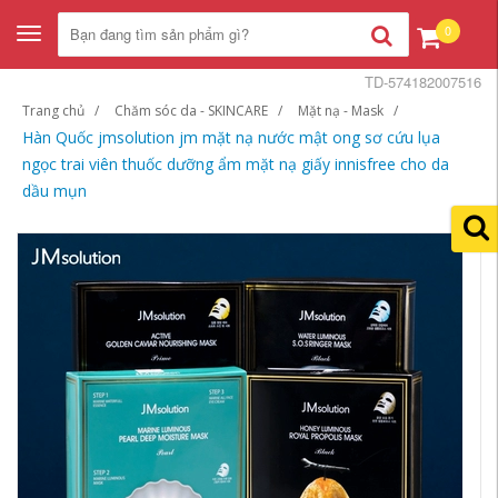
0
Toggle
navigation
TD-574182007516
Trang chủ
Chăm sóc da - SKINCARE
Mặt nạ - Mask
Hàn Quốc jmsolution jm mặt nạ nước mật ong sơ cứu lụa
ngọc trai viên thuốc dưỡng ẩm mặt nạ giấy innisfree cho da
dầu mụn