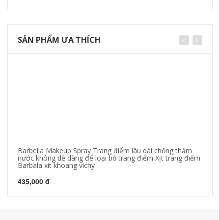
SẢN PHẨM ƯA THÍCH
Barbella Makeup Spray Trang điểm lâu dài chống thấm
Mặ
nước không dễ dàng để loại bỏ trang điểm Xịt trang điểm
dư
Barbala xit khoang vichy
lô
435,000 đ
53