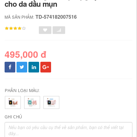
cho da dầu mụn
TD-574182007516
MÃ SẢN PHẨM:
495,000 đ
PHÂN LOẠI MÀU:
GHI CHÚ