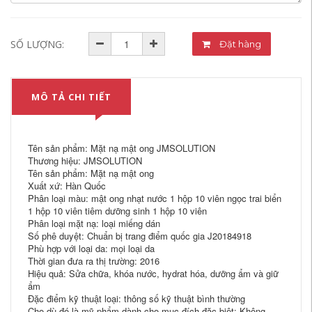
SỐ LƯỢNG:
Đặt hàng
MÔ TẢ CHI TIẾT
Tên sản phẩm: Mặt nạ mật ong JMSOLUTION
Thương hiệu: JMSOLUTION
Tên sản phẩm: Mặt nạ mật ong
Xuất xứ: Hàn Quốc
Phân loại màu: mật ong nhạt nước 1 hộp 10 viên ngọc trai biển
1 hộp 10 viên tiêm dưỡng sinh 1 hộp 10 viên
Phân loại mặt nạ: loại miếng dán
Số phê duyệt: Chuẩn bị trang điểm quốc gia J20184918
Phù hợp với loại da: mọi loại da
Thời gian đưa ra thị trường: 2016
Hiệu quả: Sửa chữa, khóa nước, hydrat hóa, dưỡng ẩm và giữ
ẩm
Đặc điểm kỹ thuật loại: thông số kỹ thuật bình thường
Cho dù đó là mỹ phẩm dành cho mục đích đặc biệt: Không