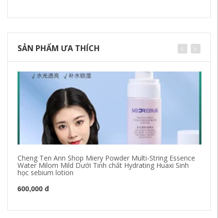
SẢN PHẨM ƯA THÍCH
Cheng Ten Ann Shop Miery Powder Multi-String Essence
Fl
Water Milom Mild Dưới Tinh chất Hydrating Huaxi Sinh
So
học sebium lotion
nư
600,000 đ
55