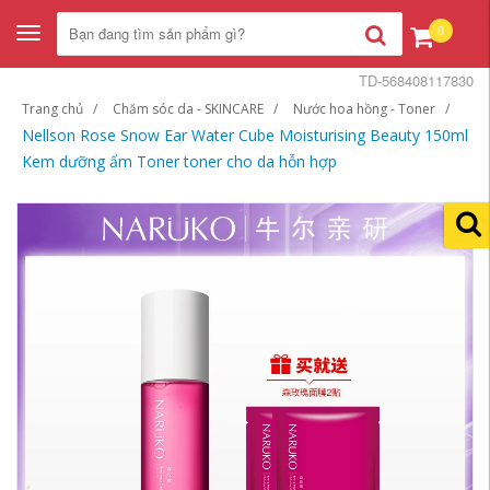
0
Toggle
navigation
TD-568408117830
Trang chủ
Chăm sóc da - SKINCARE
Nước hoa hồng - Toner
Nellson Rose Snow Ear Water Cube Moisturising Beauty 150ml
Kem dưỡng ẩm Toner toner cho da hỗn hợp