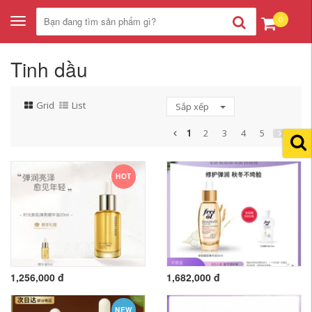
0
Toggle
navigation
Tinh dầu
Grid
List
Sắp xếp
1
2
3
4
5
HOT
1,256,000 đ
1,682,000 đ
NEW