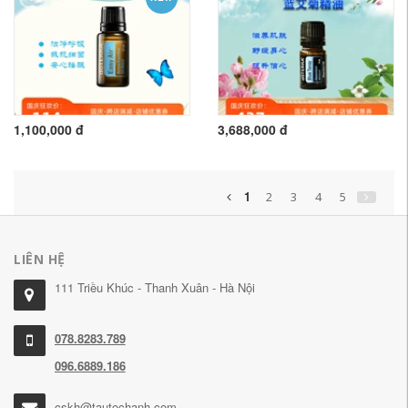
1,100,000 đ
3,688,000 đ
1
2
3
4
5
LIÊN HỆ
111 Triều Khúc - Thanh Xuân - Hà Nội
078.8283.789
096.6889.186
cskh@tautochanh.com