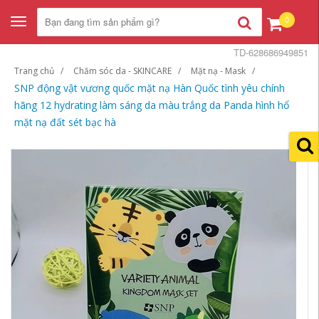
0
Toggle
navigation
TD-628686949851
Trang chủ
Chăm sóc da - SKINCARE
Mặt nạ - Mask
SNP động vật vương quốc mặt nạ Hàn Quốc tình yêu chính
hãng 12 hydrating làm sáng da màu trắng da Panda hình hổ
mặt nạ đất sét bạc hà