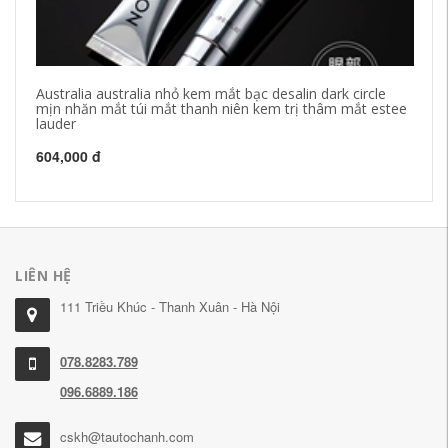
Australia australia nhỏ kem mắt bạc desalin dark circle
Ke
mịn nhăn mắt túi mắt thanh niên kem trị thâm mắt estee
ch
lauder
Dò
604,000 đ
45
LIÊN HỆ
111 Triều Khúc - Thanh Xuân - Hà Nội
078.8283.789
096.6889.186
cskh@tautochanh.com