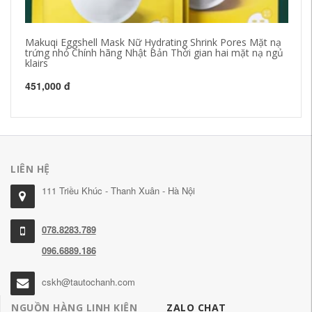
Makuqi Eggshell Mask Nữ Hydrating Shrink Pores Mặt nạ
Ch
trứng nhỏ Chính hãng Nhật Bản Thời gian hai mặt nạ ngủ
Tr
klairs
Bọ
451,000 đ
51
LIÊN HỆ
111 Triều Khúc - Thanh Xuân - Hà Nội
078.8283.789
096.6889.186
cskh@tautochanh.com
NGUỒN HÀNG LINH KIỆN
ZALO CHAT