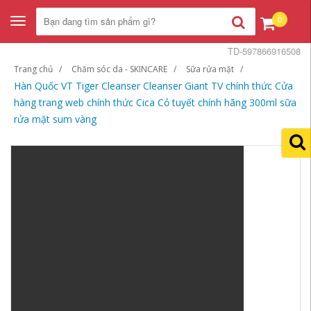
0
Toggle
navigation
TD-597866916508
Trang chủ
Chăm sóc da - SKINCARE
Sữa rửa mặt
Hàn Quốc VT Tiger Cleanser Cleanser Giant TV chính thức Cửa
hàng trang web chính thức Cica Cỏ tuyết chính hãng 300ml sữa
rửa mặt sum vàng