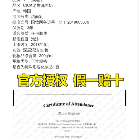
品名: CICA老虎洗面奶
产地: 韩国
洁面分类: 洁面乳
批准文号: 国妆网备进字（沪）2019003676
保质期: 3年
适合肤质: 任何肤质
起泡程度: 泡沫
上市时间: 2018年5月
功效: 深层清洁 卸妆
化妆品净含量: 300g/ml
规格类型: 正常规格
是否为特殊用途化妆品: 否