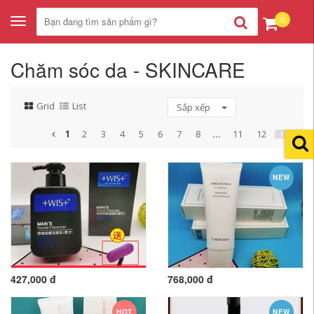
0
Toggle
navigation
Chăm sóc da - SKINCARE
Grid
List
Sắp xếp
1
...
2
3
4
5
6
7
8
11
12
NEW
427,000 đ
768,000 đ
HOT
NEW