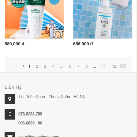
580,000 đ
656,000 đ
1
...
2
3
4
5
6
7
8
11
12
LIÊN HỆ
111 Triều Khúc - Thanh Xuân - Hà Nội
078.8283.789
096.6889.186
cskh@tautochanh.com