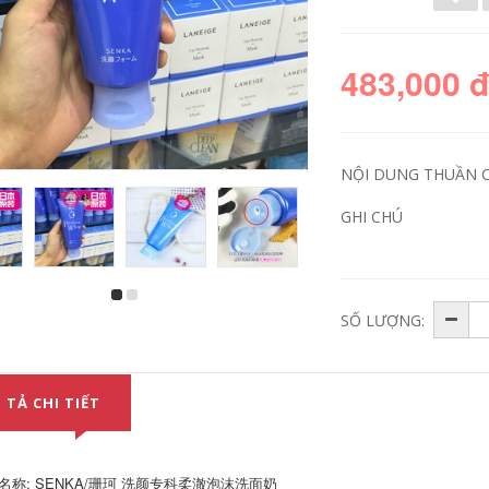
483,000 
NỘI DUNG THUẦN 
GHI CHÚ
Hàn Quốc VT Tiger
Hàn Quốc Innisfree
SỐ LƯỢNG:
Cleanser Cleanser
/ Yue Thơ Thơ
Giant TV chính thức
Phong cách Trà
Cửa hàng trang
xanh Giặt Sữa Kiểm
web chính thức Cica
soát dầu Hydration
Cỏ tuyết chính hãng
Mụn trứng cá Làm
300ml sữa rửa mặt
sạch sâu Sữa sữa
 TẢ CHI TIẾT
sum vàng
rửa mặt innisfree
trà xanh
580,000
447,000
名称: SENKA/珊珂 洗颜专科柔澈泡沫洗面奶