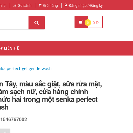
list
So sánh
Giỏ hàng
Đăng nhập / Đăng ký
0
0
Đ
LIÊN HỆ
nka perfect gel gentle wash
 Tây, màu sắc giặt, sữa rửa mặt,
làm sạch nữ, cửa hàng chính
hức hai trong một senka perfect
ash
21546767002