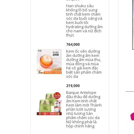
Han shuku sâu
khổng lồ bổ sung
tinh chất kem chăm
sóc da buổi sáng và
kem buổi tối
hydrating dưỡng ẩm
cho nam và nữ đích
thực
764,000
Kem ốc sên dưỡng
ẩm dưỡng ẩm kem
t
dưỡng ẩm mùa thu,
mùa đông và mùa
hè cô gái kem đặc
biệt sản phẩm chăm
sóc da
219,000
Baique Antelope
đấu thầu để dưỡng
L
ẩm Kem tinh chất
Kem làm mới Thành
phần lười sương
nhũ tương Sản
phẩm chăm sóc da
Nữ không phải là
hộp chính hãng