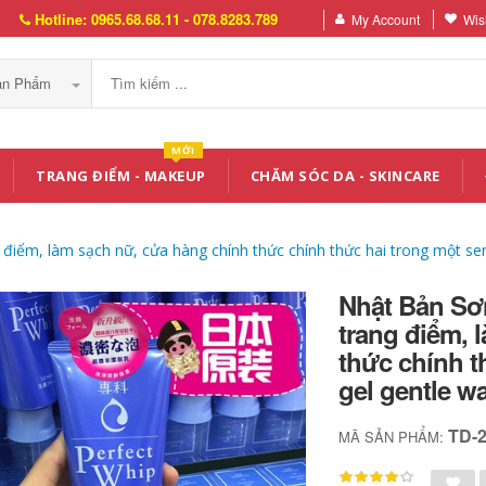
Hotline: 0965.68.68.11 - 078.8283.789
My Account
Wish
Sản Phẩm
MỚI
TRANG ĐIỂM - MAKEUP
CHĂM SÓC DA - SKINCARE
 điểm, làm sạch nữ, cửa hàng chính thức chính thức hai trong một se
Nhật Bản Sơn
trang điểm, 
thức chính t
gel gentle w
TD-
MÃ SẢN PHẨM: