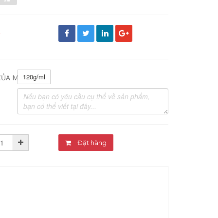
đ
120g/ml
CỦA MỸ PHẨM:
Đặt hàng