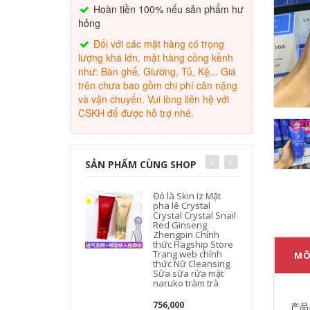
Hoàn tiền 100% nếu sản phẩm hư
hỏng
Đối với các mặt hàng có trọng
lượng khá lớn, mặt hàng cồng kềnh
như: Bàn ghế, Giường, Tủ, Kệ... Giá
trên chưa bao gồm chi phí cân nặng
và vận chuyển. Vui lòng liên hệ với
CSKH để được hỗ trợ nhé.
SẢN PHẨM CÙNG SHOP
Đó là Skin Iz Mặt
pha lê Crystal
Crystal Crystal Snail
Red Ginseng
Zhengpin Chính
thức Flagship Store
Trang web chính
MÔ
thức Nữ Cleansing
Sữa sữa rửa mặt
naruko tràm trà
756,000
产品