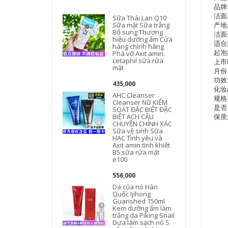
品牌:
洁面
Sữa Thái Lan Q10
产地
Sữa mặt Sữa trắng
Bổ sung Thương
洁面
hiệu dưỡng ẩm Cửa
适合
hàng chính hãng
起泡
Phá vỡ Axit amin:
cetaphil sữa rửa
上市时
mặt
月份:
功效
435,000
化妆品
AHC Cleanser
规格
Cleanser Nữ KIỂM
是否
SOÁT ĐẶC BIỆT ĐẶC
保质
BIỆT ACH CÂU
CHUYỆN CHÍNH XÁC
Sữa vệ sinh Sữa
HAC Tình yêu và
Axit amin tinh khiết
B5 sữa rửa mặt
e100
556,000
Da của nó Hàn
Quốc Ijihong
Guanshed 150ml
Kem dưỡng ẩm làm
trắng da Piking Snail
Dựa làm sạch nó S