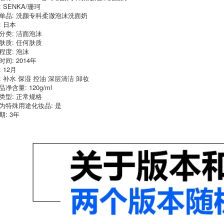
Curel hoa Nhật Bản
 SENKA/珊珂
珂 洗 洗 奶 奶 旗 旗
Da nhạy cảm không
单品: 洗颜专科柔澈泡沫洗面奶
网 网 网 网 旗 正 正
in ấn của Muji Nhật
: 日本
正 sữa rửa mặt
Bản 120g có thể
uriage
được sử dụng trong
分类: 洁面泡沫
nhiệt độ của phụ nữ
肤质: 任何肤质
và làm sạch dưỡng
656,000
程度: 泡沫
ẩm làm mới sữa rửa
Sữa mặt tiền không
mặt collagen
间: 2014年
bị thương mại chính
 12月
thức cửa hàng hàng
447,000
: 补水 保湿 控油 深层清洁 卸妆
đầu trang web
chính thức wen jing
Laneige Lange
净含量: 120g/ml
amino axit uny unvy
Caina 150ml Cửa
类型: 正常规格
ôn hòa nhẹ cetaphil
hàng hàng đầu
为特殊用途化妆品: 是
sữa rửa mặt
chính thức nhiều
期: 3年
hiệu ứng bốn trong
một Trang web
511,000
chính thức Làm sạch
Hàn Quốc Nữ thần
nữ chính hãng
Vidivi Cleanser
SESAME sữa rửa
Cleanser Store
mặt neutrogena
Chính thức Vidicivi
deep clean
Trang web chính
thức Vidi VDVC VI
540,000
sữa rửa mặt cho
học sinh
Úc Úc Shi Cemoy
Facade Dairy Dairy
Depth Repair
720,000
Repair Flagship
Store Chính thức
Trang web Platinum
US ELTA FACIAL