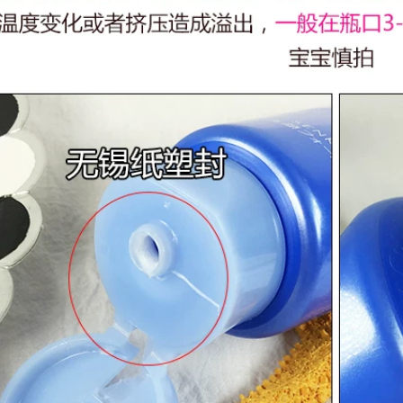
Mousse Làm sạch
chính thức của
Kiểm soát lỗ chân
Stophip
lông nam và nữ sữa
rửa mặt perfect
411,000
white
Gỗ khai thác trang
điểm Dầu nữ Máy
511,000
ép nhạy cảm Da mắt
AKF Ziku Oil Sữa tím
đặc biệt Mặt ba
Amino Acid Hàn
trong một chất lỏng
Quốc Hydrating
chính thức chính
Moisturising Clean
thức Bồ Đào Nha
Mimi Control Epox
Cleanser 2 Pack
511,000
sữa rửa mặt dành
膜 贴 黑 黑 黑 黑 黑
cho da nhạy cảm
黑 抗 抗 抗 抗 抗 抗
抗 抗 纹 抗 黑 kem
415,000
mắt elixir
SNP động vật vương
quốc mặt nạ Hàn
451,000
Quốc tình yêu chính
Kem mắt Chống
hãng 12 hydrating
nhăn đến Tiratra
làm sáng da màu
Fine Firming Chống
trắng da Panda
lão hóa Hydrating
hình hổ mặt nạ đất
đến Dark Circles
sét bạc hà
Mắt Túi khô Chính
thức Authentic kem
540,000
mat ahc
Hàn Quốc Authentic
Snp Snow Snow
556,000