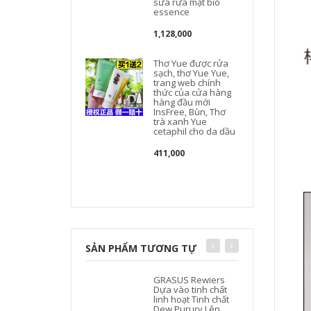
sữa rửa mặt bio
essence
1,128,000
Thơ Yue được rửa
sạch, thơ Yue Yue,
trang web chính
thức của cửa hàng
hàng đầu mới
InsFree, Bùn, Thơ
trà xanh Yue
cetaphil cho da dầu
411,000
SẢN PHẨM TƯƠNG TỰ
GRASUS Rewiers
Dựa vào tinh chất
linh hoạt Tinh chất
Dew Purury Lên