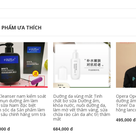
Cream Loại bỏ các
491,000
điểm cứng đầu khác
nhau Sản phẩm tàn
nhang chuyên
nghiệp Đa nhang
Đàn ác Đàn ông và
phụ nữ
 PHẨM ƯA THÍCH
511,000
Cleanser nam kiểm soát
Dưỡng da vùng mắt Tinh
Opera O
mụn dưỡng ẩm làm
chất bơ sữa Dưỡng ẩm,
dưỡng ẩm
 sữa Nam đặc biệt
khóa nước, nuôi dưỡng da,
Toner Da
 sóc da Sản phẩm làm
làm mờ vết thâm vàng, sửa
hồng lan
 sâu chính hãng srm trà
chữa rào cản da ahc trị thâm
mắt
495,000 đ
000 đ
684,000 đ