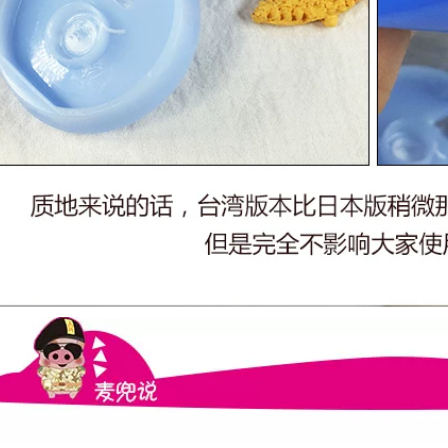
Film Love God
Mặt nạ axit thủy tinh
Hyaluronic Acid
dưỡng ẩm Tinh chất
Hydrating Sửa chữa
dưỡng ẩm Chất lỏng
da nhạy cảm năng
chống nhăn Dark
lượng mặt trời mặt
Fine Line Cải thiện
nạ ngủ vichy
Dark chính hãng
mặt nạ nhau thai
511,000
cừu hàn quốc
Kem dưỡng mắt yến
snp Bird Korea Kem
346,000
mắt SNP Cải thiện
Mặt nạ oligopeptide
chống nhăn để cải
Hydrating dưỡng
hiện hình tròn tối
ẩm Tiêm vắc-việt
kem mắt estee
mụn trứng cá Thu
nhỏ lỗ chân lông
451,000
Làm sáng da Sửa
Phim Wis Eye
chữa màu sắc mặt
Crystal Larina Eye
nạ cho mắt thâm
Film 30 Miếng để
quầng
pha loãng Dark
Circles Túi mắt Fine
370,000
ine Stay All Night
Hydrating Chính
hãng mặt nạ ngủ
Antelope Baique là
laneige xanh lá
đấu thầu để giữ ẩm
cho bản chất của
415,000
thuốc nhũ tương
kem dưỡng ẩm
dưỡng ẩm sâu
Authentic Whitening