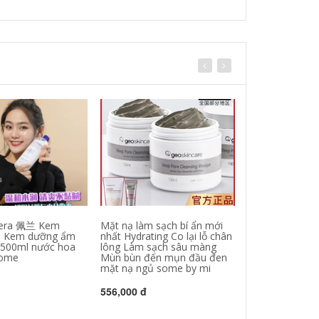
pera 佩兰 Kem
Mặt nạ làm sạch bí ẩn mới
AKF Ziku Oil S
 Kem dưỡng ẩm
nhất Hydrating Co lại lỗ chân
Acid Hàn Quốc 
 500ml nước hoa
lông Làm sạch sâu màng
Moisturising C
come
Mùn bùn đến mụn đầu đen
Control Epox C
mặt nạ ngủ some by mi
Pack sữa rửa m
da nhạy cảm
556,000 đ
415,000 đ