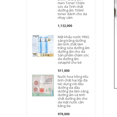
men Toner Chăm
sóc da Tinh chất
dưỡng ẩm 150ml
toner dành cho da
nhạy cảm
1,132,000
J
Mật khẩu nước YING
sáng trắng dưỡng
ẩm tinh chất làm
trắng sữa dưỡng ẩm
dưỡng ẩm cho da
Sản phẩm chăm sóc
da dưỡng ẩm
cetaphil cho bé
511,000
Nước hoa hồng Afu
tinh chất hai lớp đa
tác dụng với dầu
dưỡng da dầu
dưỡng da làm sáng,
dưỡng ẩm và tinh
chất dưỡng ẩm cho
da mặt nước cân
bằng da
976,000