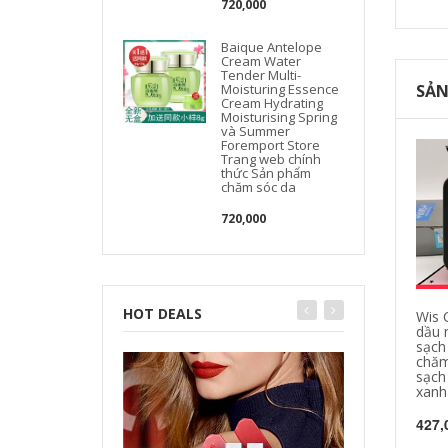
720,000
Baique Antelope
Cream Water
Tender Multi-
Moisturing Essence
SẢN
Cream Hydrating
Moisturising Spring
và Summer
Foremport Store
Trang web chính
thức Sản phẩm
chăm sóc da
720,000
HOT DEALS
Wis 
dầu 
sạch
chăm
sạch
xanh
427,