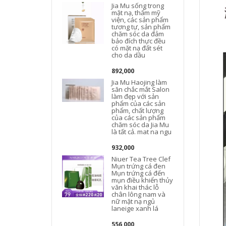
Jia Mu sống trong
mặt nạ, thẩm mỹ
viện, các sản phẩm
tương tự, sản phẩm
chăm sóc da đảm
bảo đích thực đều
có mặt nạ đất sét
cho da dầu
892,000
Jia Mu Haojing làm
săn chắc mắt Salon
làm đẹp với sản
phẩm của các sản
phẩm, chất lượng
của các sản phẩm
chăm sóc da Jia Mu
là tất cả. mat na ngu
932,000
Niuer Tea Tree Clef
Mụn trứng cá đen
Mụn trứng cá đến
mụn điều khiển thủy
văn khai thác lỗ
chân lông nam và
nữ mặt nạ ngủ
laneige xanh lá
556,000