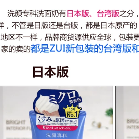
Liganda Cleansing
Cleanser Focus
sữa rửa mặt dành
Store Cửa hàng
cho da hỗn hợp
trang web chính
thiên khô
thức Nhiệt độ Net
Amino Acid Bọt Làm
sạch sữa Mous
764,000
207ml sữa rửa mặt
murad
Hàn Quốc WO WO
Eiio sơn sữa làm
1,012,000
sạch nhiệt độ axit
amin và kiểm soát
dầu chính thức cửa
hàng hàng đầu của
sinh viên làm sạch
sâu sửa rửa mặt
innisfree
451,000
Wis Cleanser nam
Kem trị mụn mụn
kiểm soát dầu mụn
trứng cá mụn trứng
dưỡng ẩm làm sạch
cá kem trị mụn
sữa Nam đặc biệt
trứng cá mụn trứng