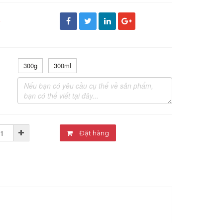
đ
300g
300ml
Đặt hàng