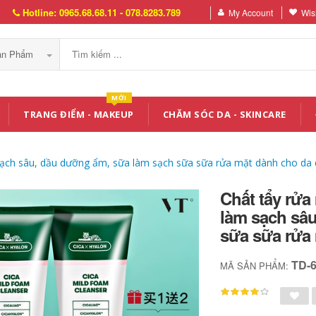
Hotline: 0965.68.68.11 - 078.8283.789
My Account
Wish
Sản Phẩm
MỚI
TRANG ĐIỂM - MAKEUP
CHĂM SÓC DA - SKINCARE
m sạch sâu, dầu dưỡng ẩm, sữa làm sạch sữa sữa rửa mặt dành cho d
Chất tẩy rửa 
làm sạch sâ
sữa sữa rửa
TD-
MÃ SẢN PHẨM: