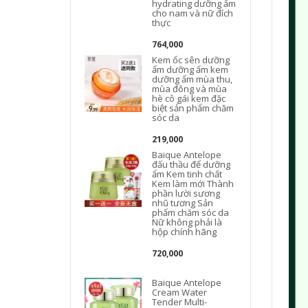
hydrating dưỡng ẩm
cho nam và nữ đích
thực
764,000
Kem ốc sên dưỡng
ẩm dưỡng ẩm kem
t
dưỡng ẩm mùa thu,
mùa đông và mùa
hè cô gái kem đặc
biệt sản phẩm chăm
sóc da
219,000
Baique Antelope
đấu thầu để dưỡng
L
ẩm Kem tinh chất
Kem làm mới Thành
phần lười sương
nhũ tương Sản
phẩm chăm sóc da
Nữ không phải là
hộp chính hãng
720,000
Baique Antelope
Cream Water
Tender Multi-