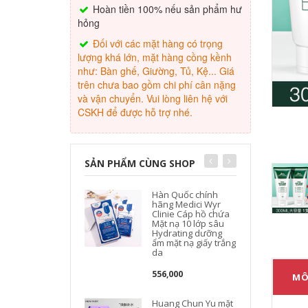
Hoàn tiền 100% nếu sản phẩm hư
hỏng
Đối với các mặt hàng có trọng
lượng khá lớn, mặt hàng cồng kềnh
như: Bàn ghế, Giường, Tủ, Kệ... Giá
trên chưa bao gồm chi phí cân nặng
và vận chuyển. Vui lòng liên hệ với
CSKH để được hỗ trợ nhé.
SẢN PHẨM CÙNG SHOP
Hàn Quốc chính
hãng Medici Wyr
Clinie Cáp hồ chứa
Mặt nạ 10 lớp sâu
Hydrating dưỡng
ẩm mặt nạ giấy trắng
da
556,000
MÔ
Huang Chun Yu mặt