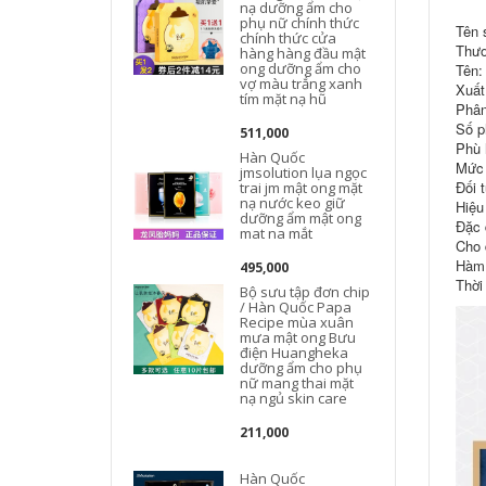
nạ dưỡng ẩm cho
phụ nữ chính thức
Tên 
chính thức cửa
Thươ
hàng hàng đầu mật
ong dưỡng ẩm cho
Tên:
vợ màu trắng xanh
Xuất
tím mặt nạ hũ
Phân
Số p
511,000
Phù h
Hàn Quốc
Mức 
jmsolution lụa ngọc
Đối 
trai jm mật ong mặt
nạ nước keo giữ
Hiệu
dưỡng ẩm mật ong
Đặc 
mat na mắt
Cho 
Hàm 
495,000
Thời
Bộ sưu tập đơn chip
/ Hàn Quốc Papa
Recipe mùa xuân
mưa mật ong Bưu
điện Huangheka
dưỡng ẩm cho phụ
nữ mang thai mặt
nạ ngủ skin care
211,000
Hàn Quốc