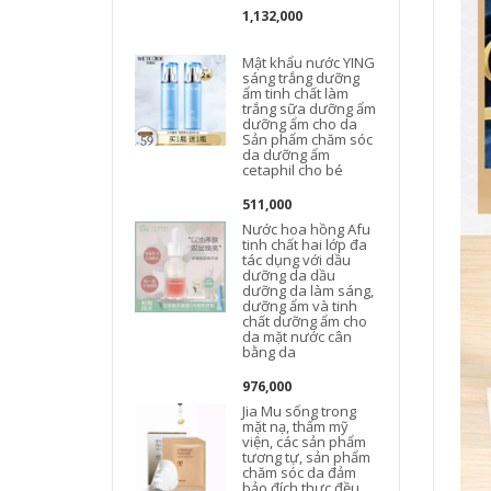
1,132,000
J
Mật khẩu nước YING
sáng trắng dưỡng
ẩm tinh chất làm
trắng sữa dưỡng ẩm
dưỡng ẩm cho da
Sản phẩm chăm sóc
da dưỡng ẩm
cetaphil cho bé
511,000
Nước hoa hồng Afu
tinh chất hai lớp đa
tác dụng với dầu
dưỡng da dầu
dưỡng da làm sáng,
dưỡng ẩm và tinh
chất dưỡng ẩm cho
da mặt nước cân
bằng da
976,000
Jia Mu sống trong
mặt nạ, thẩm mỹ
viện, các sản phẩm
tương tự, sản phẩm
chăm sóc da đảm
bảo đích thực đều