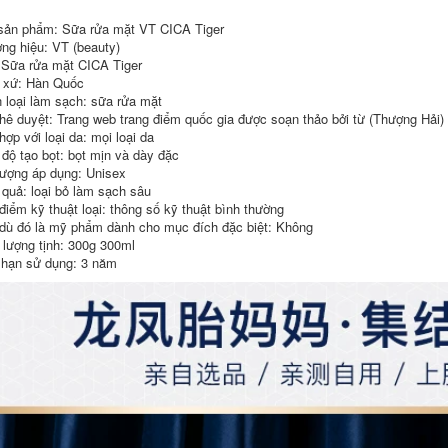
Mask Hàn Quốc
Mặt nạ Abybom Hàn
sản phẩm: Sữa rửa mặt VT CICA Tiger
SNP Ocean Bird
Quốc Nữ Hydrating
ng hiệu: VT (beauty)
Mask Mask Black
Shrink Pore Leaf
Pearl Hydrating
Macaron Postman
 Sữa rửa mặt CICA Tiger
Moisturising Tre Tre
Mặt nạ Sodi tím mặt
 xứ: Hàn Quốc
Làm sạch da nâu
nạ giấy cấp ẩm
 loại làm sạch: sữa rửa mặt
Màu sắc 11 viên mặt
hê duyệt: Trang web trang điểm quốc gia được soạn thảo bởi từ (Thượng Hải
nạ giấy miniso
411,000
ợp với loại da: mọi loại da
Hàn Quốc VT Tiger
552,000
độ tạo bọt: bọt mịn và dày đặc
Mask Nữ Hydrating
tượng áp dụng: Unisex
Hàn Quốc Meiyi
Moisturising Repair
Whell Mask Women
Snowflake Epax di
 quả: loại bỏ làm sạch sâu
Cleans NMF
Thiếu mụn Giấc ngủ
điểm kỹ thuật loại: thông số kỹ thuật bình thường
Reservoir PENAGE 5
Làm sạch thế hệ thứ
dù đó là mỹ phẩm dành cho mục đích đặc biệt: Không
+ 1 Kem dưỡng ẩm
hai mặt nạ đất sét
Mặt nạ trang web
kiehl's 28ml
lượng tịnh: 300g 300ml
chính thức mặt nạ
 hạn sử dụng: 3 năm
giấy ha
451,000
Fuerjia Punmei
346,000
Facial Woman
Zhang Yihan đề
Hydrating
nghị mụn trứng cá
Moisturising chính
gospel vt hổ veneer
thức Flagship Web
một hộp sửa chữa
chính thức Màng
cica mụn trứng cá
đen và trắng Màng
mặt nạ thu nhỏ lỗ
xanh Sửa chữa cơ
chân lông
bắp nhạy cảm nạ
mắt bioaqua
684,000