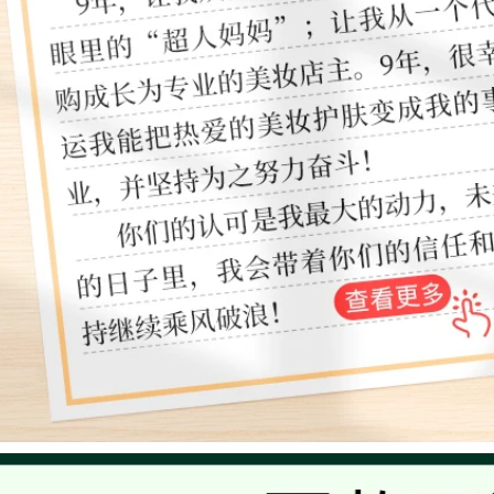
điểm Dầu nữ Máy
511,000
ép nhạy cảm Da mắt
AKF Ziku Oil Sữa tím
đặc biệt Mặt ba
Amino Acid Hàn
trong một chất lỏng
Quốc Hydrating
chính thức chính
Moisturising Clean
thức Bồ Đào Nha
Mimi Control Epox
Cleanser 2 Pack
511,000
sữa rửa mặt dành
膜 贴 黑 黑 黑 黑 黑
cho da nhạy cảm
黑 抗 抗 抗 抗 抗 抗
抗 抗 纹 抗 黑 kem
415,000
mắt elixir
SNP động vật vương
quốc mặt nạ Hàn
451,000
Quốc tình yêu chính
Kem mắt Chống
hãng 12 hydrating
nhăn đến Tiratra
làm sáng da màu
Fine Firming Chống
trắng da Panda
lão hóa Hydrating
hình hổ mặt nạ đất
đến Dark Circles
sét bạc hà
Mắt Túi khô Chính
thức Authentic kem
540,000
mat ahc
Hàn Quốc Authentic
Snp Snow Snow
556,000
Film Love God
Mặt nạ axit thủy tinh
Hyaluronic Acid
dưỡng ẩm Tinh chất
Hydrating Sửa chữa
dưỡng ẩm Chất lỏng
da nhạy cảm năng
chống nhăn Dark
lượng mặt trời mặt
Fine Line Cải thiện
nạ ngủ vichy