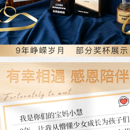
427,000
Aloe vera gel chính
ialan du ting rửa
hãng mụn trứng cá
kem Galandutin
đánh dấu ngậm
Hàn Quốc nhập
nước sau khi sửa
khẩu trẻ hóa làm
chữa mặt trời mặt nạ
sạch làm sạch và
gel mặt nạ nam
làm sạch sâu sữa
rửa mặt sủi bọt
346,000
Tán tay Kem chính
768,000
hãng Whitening
Aleble Xiong Fruits
Fast Freckle Case
Net Chất thải sữa
Hộp Dress Freckle
Sữa Làm sạch sâu
Chloroal Color
Hợp đồng Kiểm soát
Spots Old Spots
lỗ chân lông Amino
Acid Cleanser sữa
892,000
rửa mặt cho da dầu
Sáu chiến thắng
Peptide Kem chống
435,000
nhăn ánh sáng nếp
Sữa rửa axit amin
nhăn Nước Chống
nam WIS Sữa rửa
lão hóa Câu chuyện
sạch chính hãng
Firming Set chính
Làm sạch Mousse
hãng Trang web
Mousse Làm sạch
chính thức của
Kiểm soát lỗ chân
Stophip
lông nam và nữ sữa
rửa mặt perfect
411,000
white
Gỗ khai thác trang