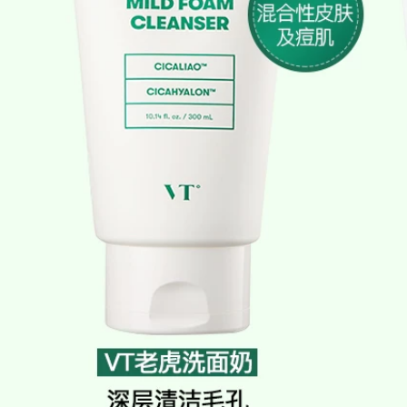
phụ nữ
511,000