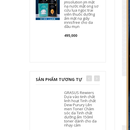
jmsolution jm mặt
nạ nước mật ong sơ
cứu lụa ngọc trai
viên thuốc dưỡng
ẩm mặt nạ giấy
innisfree cho da
dầu mụn
495,000
SẢN PHẨM TƯƠNG TỰ
GRASUS Rewiers
Dựa vào tinh chất
linh hoạt Tinh chất
Dew Purury Lên
men Toner Chăm
sóc da Tinh chất
dưỡng ẩm 150ml
toner dành cho da
nhạy cảm