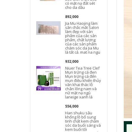
có mặt nạ đất sét
cho da dầu
892,000
Jia Mu Haojing làm
săn chắc mắt Salon
làm đẹp với sản
phẩm của các sản
phẩm, chất lượng
của các sản phẩm
chăm sóc da Jia Mu
là tất cả. mat na ngu
932,000
Niuer Tea Tree Clef
Mụn trứng cá đen
Mụn trứng cá đến
mụn điều khiển thủy
văn khai thác lỗ
chân lông nam và
nữ mặt nạ ngủ
laneige xanh lá
556,000
Han shuku sâu
khổng lồ bổ sung
tinh chất kem chăm
sóc da buổi sáng và
kem buổi tối