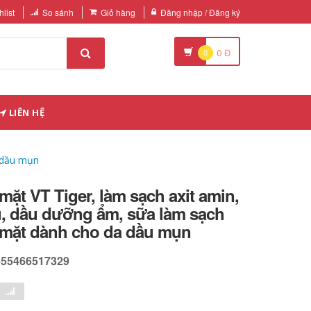
list
So sánh
Giỏ hàng
Đăng nhập / Đăng ký
0
0
Đ
LIÊN HỆ
a dầu mụn
mặt VT Tiger, làm sạch axit amin,
u, dầu dưỡng ẩm, sữa làm sạch
 mặt dành cho da dầu mụn
655466517329