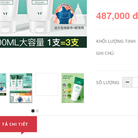
487,000 
KHỐI LƯỢNG TỊNH:
GHI CHÚ
SỐ LƯỢNG:
Lin yunshi! Wonjin
Hàn Quốc SNP
nguyên bản Chen
Ocean Birds Nest
Yuan Chenan Chai
Reservoir Mask
Hydrating Mask
Black Pearl
Glass Hyaluronic
Moisturising Tre Tre
Acid Chai Kem
Hailal Cleaning
dưỡng ẩm Mặt nạ
Brightener Skin
chính thức mặt nạ
Color Single Piece
dưỡng da
mặt nạ hàn quốc
 TẢ CHI TIẾT
507,000
206,000