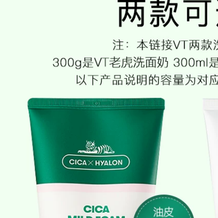
Dark chính hãng
mặt nạ nhau thai
511,000
cừu hàn quốc
Kem dưỡng mắt yến
snp Bird Korea Kem
346,000
mắt SNP Cải thiện
Mặt nạ oligopeptide
chống nhăn để cải
Hydrating dưỡng
hiện hình tròn tối
ẩm Tiêm vắc-việt
kem mắt estee
mụn trứng cá Thu
nhỏ lỗ chân lông
451,000
Làm sáng da Sửa
Phim Wis Eye
chữa màu sắc mặt
Crystal Larina Eye
nạ cho mắt thâm
Film 30 Miếng để
quầng
pha loãng Dark
Circles Túi mắt Fine
370,000
ine Stay All Night
Hydrating Chính
hãng mặt nạ ngủ
Antelope Baique là
laneige xanh lá
đấu thầu để giữ ẩm
cho bản chất của
415,000
thuốc nhũ tương
kem dưỡng ẩm
dưỡng ẩm sâu
Authentic Whitening
Cream Loại bỏ các
491,000
điểm cứng đầu khác
nhau Sản phẩm tàn
nhang chuyên
nghiệp Đa nhang
Đàn ác Đàn ông và