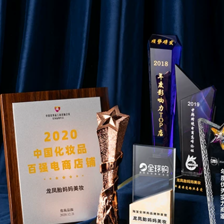
540,000
Bảo Ma đề nghị nửa
ngôn ngữ bưu thiếp
Mặt nạ Đức Torch
dán mặt nạ
Torch Thắt chặt da
hydrating Làm sáng
sáng nhất Màu tím
da màu làm sạch lỗ
Liên Xô sửa chữa
chân lông mặt nạ
Làm dịu cơ bắp
đất sét trị mụn ẩn
Chính thức Trang
web chính hãng mặt
nạ ốc sên
507,000
435,000
Wis Cleanser nam
Kem trị mụn mụn
kiểm soát dầu mụn
trứng cá mụn trứng
dưỡng ẩm làm sạch
cá kem trị mụn
sữa Nam đặc biệt
trứng cá mụn trứng
chăm sóc da Sản
cá sản phẩm mụn
phẩm làm sạch sâu
trứng cá chính hãng
chính hãng srm trà
Acne Artifact
xanh
411,000