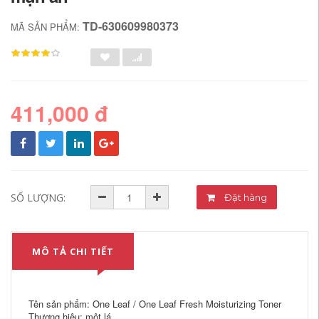
TD-630609980373
MÃ SẢN PHẨM:
411,000 đ
SỐ LƯỢNG:
Đặt hàng
MÔ TẢ CHI TIẾT
Tên sản phẩm: One Leaf / One Leaf Fresh Moisturizing Toner
Thương hiệu: một lá