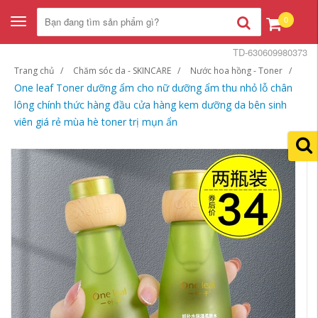
0
Toggle
navigation
TD-630609980373
Trang chủ
Chăm sóc da - SKINCARE
Nước hoa hồng - Toner
One leaf Toner dưỡng ẩm cho nữ dưỡng ẩm thu nhỏ lỗ chân
lông chính thức hàng đầu cửa hàng kem dưỡng da bên sinh
viên giá rẻ mùa hè toner trị mụn ẩn