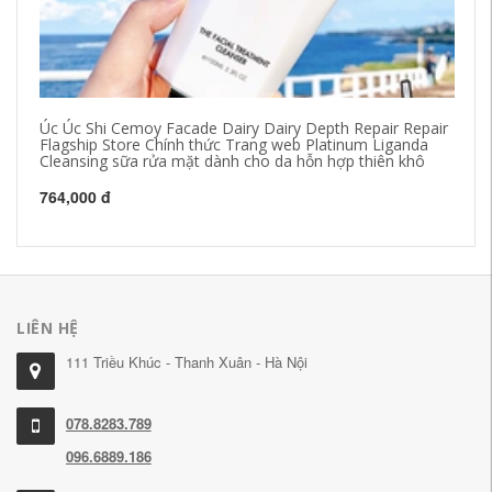
Úc Úc Shi Cemoy Facade Dairy Dairy Depth Repair Repair
萄
Flagship Store Chính thức Trang web Platinum Liganda
kh
Cleansing sữa rửa mặt dành cho da hỗn hợp thiên khô
41
764,000 đ
LIÊN HỆ
111 Triều Khúc - Thanh Xuân - Hà Nội
078.8283.789
096.6889.186