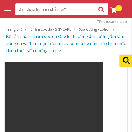
0
Toggle
navigation
TD-606546937081
Trang chủ
Chăm sóc da - SKINCARE
Sữa dưỡng - Lotion
Bộ sản phẩm chăm sóc da One leaf dưỡng ẩm dưỡng ẩm làm
trắng da và đốm mụn tươi mát vào mùa hè nam nữ chính thức
chính thức sữa dưỡng simple