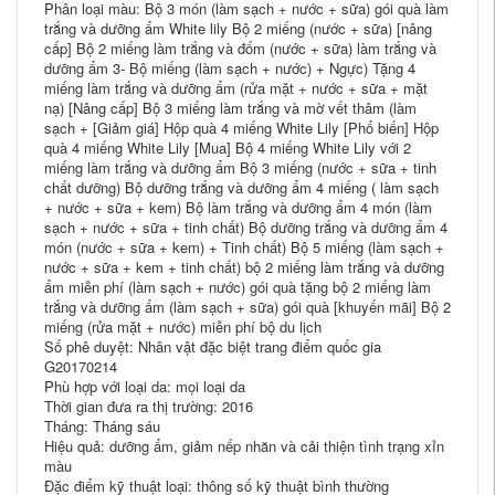
Phân loại màu: Bộ 3 món (làm sạch + nước + sữa) gói quà làm
trắng và dưỡng ẩm White lily Bộ 2 miếng (nước + sữa) [nâng
cấp] Bộ 2 miếng làm trắng và đốm (nước + sữa) làm trắng và
dưỡng ẩm 3- Bộ miếng (làm sạch + nước) + Ngực) Tặng 4
miếng làm trắng và dưỡng ẩm (rửa mặt + nước + sữa + mặt
nạ) [Nâng cấp] Bộ 3 miếng làm trắng và mờ vết thâm (làm
sạch + [Giảm giá] Hộp quà 4 miếng White Lily [Phổ biến] Hộp
quà 4 miếng White Lily [Mua] Bộ 4 miếng White Lily với 2
miếng làm trắng và dưỡng ẩm Bộ 3 miếng (nước + sữa + tinh
chất dưỡng) Bộ dưỡng trắng và dưỡng ẩm 4 miếng ( làm sạch
+ nước + sữa + kem) Bộ làm trắng và dưỡng ẩm 4 món (làm
sạch + nước + sữa + tinh chất) Bộ dưỡng trắng và dưỡng ẩm 4
món (nước + sữa + kem) + Tinh chất) Bộ 5 miếng (làm sạch +
nước + sữa + kem + tinh chất) bộ 2 miếng làm trắng và dưỡng
ẩm miễn phí (làm sạch + nước) gói quà tặng bộ 2 miếng làm
trắng và dưỡng ẩm (làm sạch + sữa) gói quà [khuyến mãi] Bộ 2
miếng (rửa mặt + nước) miễn phí bộ du lịch
Số phê duyệt: Nhân vật đặc biệt trang điểm quốc gia
G20170214
Phù hợp với loại da: mọi loại da
Thời gian đưa ra thị trường: 2016
Tháng: Tháng sáu
Hiệu quả: dưỡng ẩm, giảm nếp nhăn và cải thiện tình trạng xỉn
màu
Đặc điểm kỹ thuật loại: thông số kỹ thuật bình thường