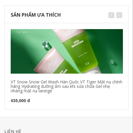
SẢN PHẨM ƯA THÍCH
VT Snow Snow Gel Wash Hàn Quốc VT Tiger Mặt nạ chính
Đậ
hãng Hydrating dưỡng ẩm sau khi sửa chữa Gel nhẹ
In
nhàng mặt nạ laneige
wa
435,000 đ
41
LIÊN HỆ