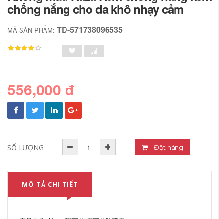
chống nắng cho da khô nhạy cảm
TD-571738096535
MÃ SẢN PHẨM:
556,000 đ
SỐ LƯỢNG:
Đặt hàng
MÔ TẢ CHI TIẾT