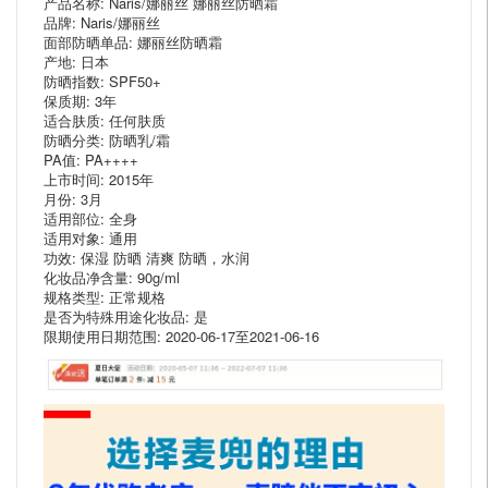
产品名称: Naris/娜丽丝 娜丽丝防晒霜
品牌: Naris/娜丽丝
面部防晒单品: 娜丽丝防晒霜
产地: 日本
防晒指数: SPF50+
保质期: 3年
适合肤质: 任何肤质
防晒分类: 防晒乳/霜
PA值: PA++++
上市时间: 2015年
月份: 3月
适用部位: 全身
适用对象: 通用
功效: 保湿 防晒 清爽 防晒，水润
化妆品净含量: 90g/ml
规格类型: 正常规格
是否为特殊用途化妆品: 是
限期使用日期范围: 2020-06-17至2021-06-16