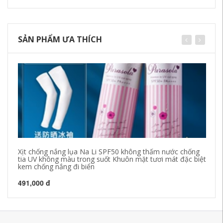
SẢN PHẨM ƯA THÍCH
Xịt chống nắng lụa Na Li SPF50 không thấm nước chống
Be
tia UV không màu trong suốt Khuôn mặt tươi mát đặc biệt
hợ
kem chống nắng đi biển
so
491,000 đ
51