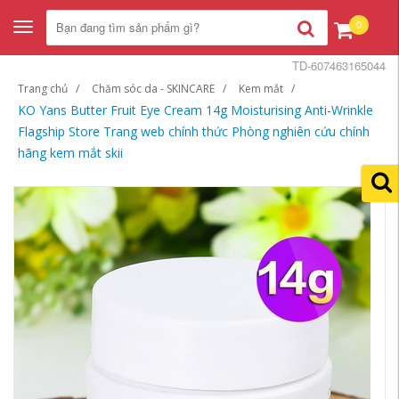
0
Toggle
navigation
TD-607463165044
Trang chủ
Chăm sóc da - SKINCARE
Kem mắt
KO Yans Butter Fruit Eye Cream 14g Moisturising Anti-Wrinkle
Flagship Store Trang web chính thức Phòng nghiên cứu chính
hãng kem mắt skii