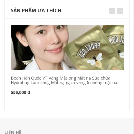
SẢN PHẨM ƯA THÍCH
Bean Hàn Quốc VT Vàng Mật ong Mặt nạ Sửa chữa
Mù
Hydrating Làm sáng Mặt nạ gạch vàng 6 miếng mặt nạ
sạ
we
556,000 đ
28
LIÊN HỆ