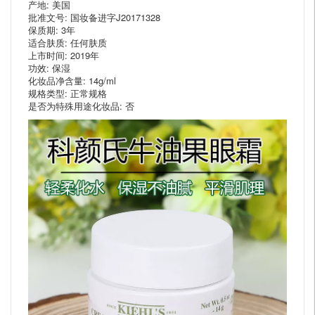
产地: 美国
批准文号: 国妆备进字J20171328
保质期: 3年
适合肤质: 任何肤质
上市时间: 2019年
功效: 保湿
化妆品净含量: 14g/ml
规格类型: 正常规格
是否为特殊用途化妆品: 否