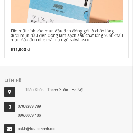
Eiio mũi dính vào mụn đầu đen đóng gói lỗ chân lông
LO
dưới mụn đầu đen đóng làm sạch sâu chất lỏng xuất khẩu
Ni
mụn đầu đen nhẹ mặt nạ ngủ sulwhasoo
Fr
511,000 đ
85
LIÊN HỆ
111 Triều Khúc - Thanh Xuân - Hà Nội
078.8283.789
096.6889.186
cskh@tautochanh.com