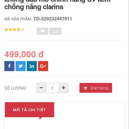
chống nắng clarins
TD-529232447911
MÃ SẢN PHẨM:
499,000 đ
SỐ LƯỢNG:
Đặt hàng
MÔ TẢ CHI TIẾT