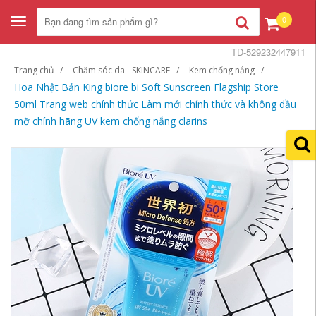
0
Toggle
navigation
TD-529232447911
Trang chủ
Chăm sóc da - SKINCARE
Kem chống nắng
Hoa Nhật Bản King biore bi Soft Sunscreen Flagship Store
50ml Trang web chính thức Làm mới chính thức và không dầu
mỡ chính hãng UV kem chống nắng clarins