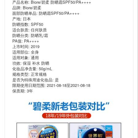
产品名称: Biore/碧柔 防晒霜SPF50/PA++++
品牌: Biore/碧柔
面部防晒单品: 防晒霜SPF50/PA++++
产地: 日本
防晒指数: SPF50
适合肤质: 任何肤质
防晒分类: 防晒乳/霜
PA值: PA++++
上市时间: 2019
适用部位: 全身
适用对象: 通用
功效: 保湿 补水 防晒
化妆品净含量: 50g/mL
规格类型: 正常规格
是否为特殊用途化妆品: 是
限期使用日期范围: 2021-08-18至2021-08-18
保质期: 3年