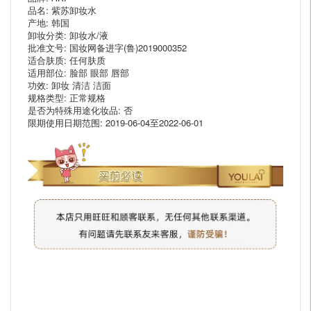
品名: 紫苏卸妆水
产地: 韩国
卸妆分类: 卸妆水/液
批准文号: 国妆网备进字(鲁)2019000352
适合肤质: 任何肤质
适用部位: 脸部 眼部 唇部
功效: 卸妆 清洁 洁面
规格类型: 正常规格
是否为特殊用途化妆品: 否
限期使用日期范围: 2019-06-04至2022-06-01