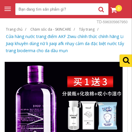
0
Toggle
navigation
TD-596305667950
Trang chủ
Chăm sóc da - SKINCARE
Tẩy trang
Cửa hàng nước trang điểm AKF Ziwu chính thức chính hãng Li
Jiaqi khuyên dùng nữ li jiaqi afk nhạy cảm da đặc biệt nước tẩy
trang bioderma cho da dầu mụn