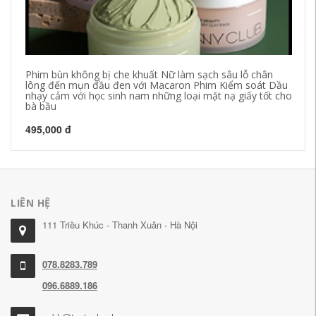
Phim bùn không bị che khuất Nữ làm sạch sâu lỗ chân
Nh
lông đến mụn đầu đen với Macaron Phim Kiểm soát Dầu
Ey
nhạy cảm với học sinh nam những loại mặt nạ giấy tốt cho
mắ
bà bầu
59
495,000 đ
LIÊN HỆ
111 Triều Khúc - Thanh Xuân - Hà Nội
078.8283.789
096.6889.186