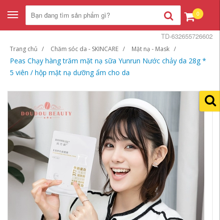
0
Toggle
navigation
TD-632655726602
Trang chủ
Chăm sóc da - SKINCARE
Mặt nạ - Mask
Peas Chạy hàng trăm mặt nạ sữa Yunrun Nước chảy da 28g *
5 viên / hộp mặt nạ dưỡng ẩm cho da