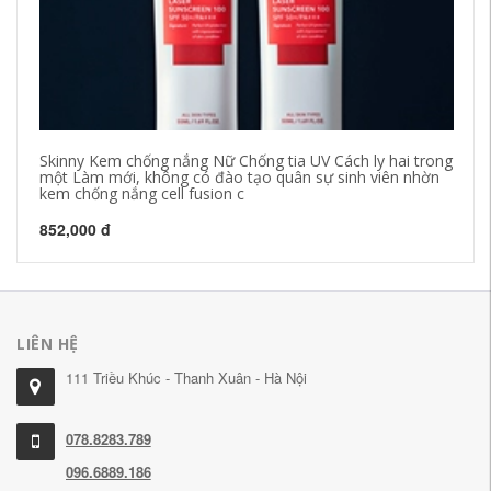
Skinny Kem chống nắng Nữ Chống tia UV Cách ly hai trong
Ke
một Làm mới, không có đào tạo quân sự sinh viên nhờn
Đư
kem chống nắng cell fusion c
51
852,000 đ
LIÊN HỆ
111 Triều Khúc - Thanh Xuân - Hà Nội
078.8283.789
096.6889.186