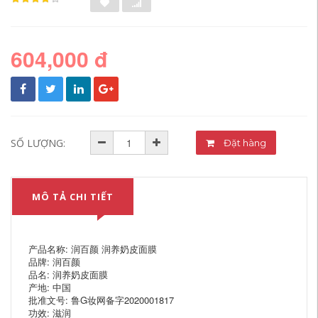
604,000 đ
SỐ LƯỢNG:
Đặt hàng
MÔ TẢ CHI TIẾT
产品名称: 润百颜 润养奶皮面膜
品牌: 润百颜
品名: 润养奶皮面膜
产地: 中国
批准文号: 鲁G妆网备字2020001817
功效: 滋润