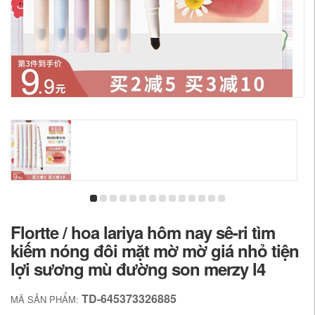
Flortte / hoa lariya hôm nay sê-ri tìm
kiếm nóng đôi mặt mờ mờ giá nhỏ tiện
lợi sương mù đường son merzy l4
TD-645373326885
MÃ SẢN PHẨM: