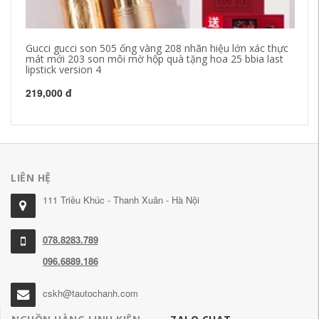
Gucci gucci son 505 ống vàng 208 nhãn hiệu lớn xác thực
Mặ
mát mới 203 son môi mờ hộp quà tặng hoa 25 bbia last
ch
lipstick version 4
ke
219,000 đ
41
LIÊN HỆ
111 Triều Khúc - Thanh Xuân - Hà Nội
078.8283.789
096.6889.186
cskh@tautochanh.com