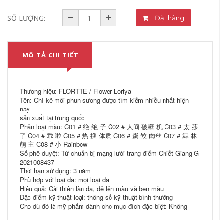
SỐ LƯỢNG:
Đặt hàng
MÔ TẢ CHI TIẾT
Thương hiệu: FLORTTE / Flower Loriya
Tên: Chì kẻ môi phun sương được tìm kiếm nhiều nhất hiện
nay
sản xuất tại trung quốc
Phân loại màu: C01 # 绝 绝 子 C02 # 人间 破壁 机 C03 # 太 莎
了 C04 # 乖 啦 C05 # 热 搜 体质 C06 # 蛋 餃 肉丝 C07 # 舞 林
萌 主 C08 # 小 Rainbow
Số phê duyệt: Từ chuẩn bị mạng lưới trang điểm Chiết Giang G
2021008437
Thời hạn sử dụng: 3 năm
Phù hợp với loại da: mọi loại da
Hiệu quả: Cải thiện làn da, dễ lên màu và bền màu
Đặc điểm kỹ thuật loại: thông số kỹ thuật bình thường
Cho dù đó là mỹ phẩm dành cho mục đích đặc biệt: Không