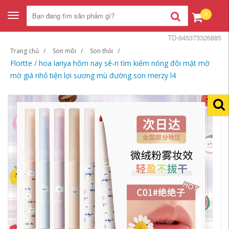
0
Toggle
navigation
TD-645373326885
Trang chủ
Son môi
Son thỏi
Flortte / hoa lariya hôm nay sê-ri tìm kiếm nóng đôi mặt mờ
mờ giá nhỏ tiện lợi sương mù đường son merzy l4