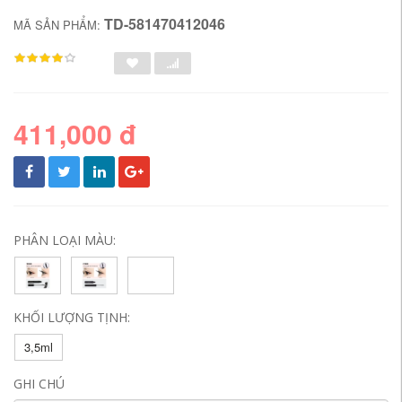
TD-581470412046
MÃ SẢN PHẨM:
411,000 đ
PHÂN LOẠI MÀU:
KHỐI LƯỢNG TỊNH:
3,5ml
GHI CHÚ