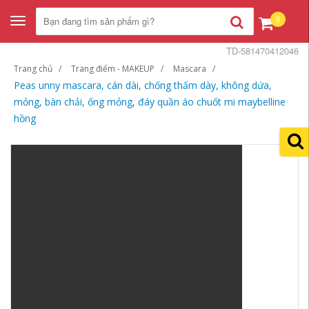
0
Toggle
navigation
TD-581470412046
Trang chủ
Trang điểm - MAKEUP
Mascara
Peas unny mascara, cán dài, chống thấm dày, không dứa,
mỏng, bàn chải, ống mỏng, đáy quần áo chuốt mi maybelline
hồng