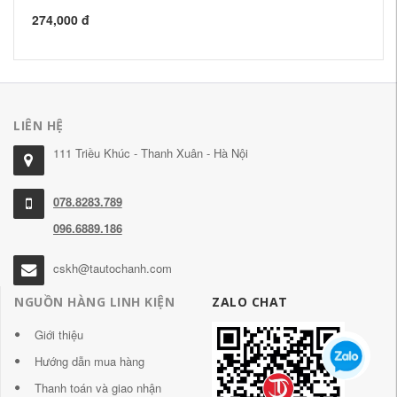
274,000 đ
50
LIÊN HỆ
111 Triều Khúc - Thanh Xuân - Hà Nội
078.8283.789
096.6889.186
cskh@tautochanh.com
NGUỒN HÀNG LINH KIỆN
ZALO CHAT
Giới thiệu
Hướng dẫn mua hàng
Thanh toán và giao nhận