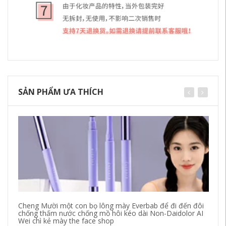
SẢN PHẨM ƯA THÍCH
Cheng Mười một con bọ lông mày Everbab để đi đến đôi
Bả
chống thấm nước chống mồ hôi kéo dài Non-Daidolor AI
ca
Wei chì kẻ mày the face shop
Kh