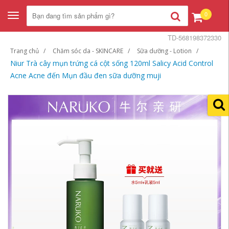
0
Toggle
navigation
TD-568198372330
Trang chủ
Chăm sóc da - SKINCARE
Sữa dưỡng - Lotion
Niur Trà cây mụn trứng cá cột sống 120ml Salicy Acid Control
Acne Acne đến Mụn đầu đen sữa dưỡng muji