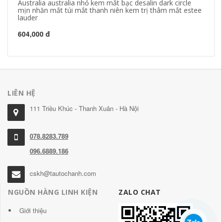
Australia australia nhỏ kem mắt bạc desalin dark circle
Dầ
mịn nhăn mắt túi mắt thanh niên kem trị thâm mắt estee
hã
lauder
sạ
604,000 đ
51
LIÊN HỆ
111 Triều Khúc - Thanh Xuân - Hà Nội
078.8283.789
096.6889.186
cskh@tautochanh.com
NGUỒN HÀNG LINH KIỆN
ZALO CHAT
Giới thiệu