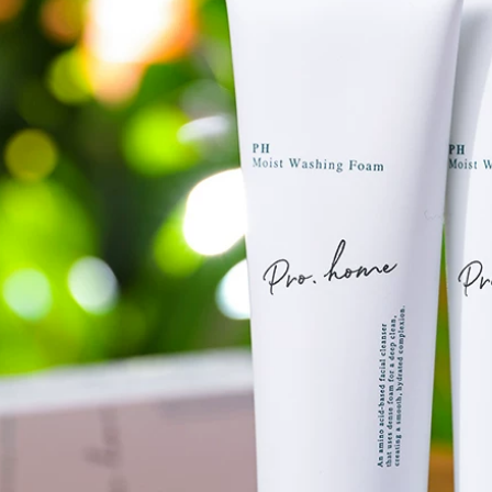
nhang chuyên
nghiệp Đa nhang
Đàn ác Đàn ông và
phụ nữ
511,000