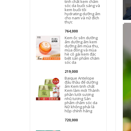
tinh chất kem chăm
sóc da buổi sáng và
kem buổi tối
hydrating dưỡng ẩm
cho nam và nữ đích
thực
764,000
Kem ốc sên dưỡng
ẩm dưỡng ẩm kem
t
dưỡng ẩm mùa thu,
mùa đông và mùa
hè cô gái kem đặc
biệt sản phẩm chăm
sóc da
219,000
Baique Antelope
đấu thầu để dưỡng
L
ẩm Kem tinh chất
Kem làm mới Thành
phần lười sương
nhũ tương Sản
phẩm chăm sóc da
Nữ không phải là
hộp chính hãng
720,000