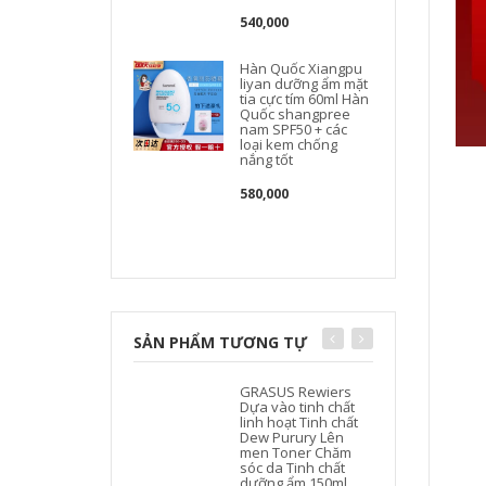
540,000
Hàn Quốc Xiangpu
liyan dưỡng ẩm mặt
tia cực tím 60ml Hàn
Quốc shangpree
nam SPF50 + các
loại kem chống
nắng tốt
580,000
SẢN PHẨM TƯƠNG TỰ
GRASUS Rewiers
Dựa vào tinh chất
linh hoạt Tinh chất
Dew Purury Lên
men Toner Chăm
sóc da Tinh chất
dưỡng ẩm 150ml