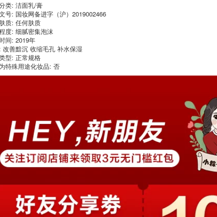
604,000
分类: 洁面乳/膏
Rock Zoo Kem
文号: 国妆网备进字（沪）2019002466
chống nắng Chống
肤质: 任何肤质
Hàn Quốc Dr.g / drg
ánh sáng Kem
ti 迩 Kẹo chống nắng
chống nắng Cách ly
程度: 细腻密集泡沫
ơ bắp Vật lý cách ly
Sườn chống tia UV
间: 2019年
Dr.J Green Sensitive
Siêu chính hãng
: 改善黯沉 收缩毛孔 补水保湿
Cơ bắp Cam Face
Phụ nữ mặt mặt
类型: 正常规格
Face Chính hãng
vichy kem chống
kem chống nắng
nắng
为特殊用途化妆品: 否
cho da hỗn hợp
thiên dầu
451,000
Thai Mistine Cap
640,000
nhỏ màu vàng
Tây Ban Nha Isdin
Sunscreen Mì Sữa
Yizhen Wanjin
cực tím Cách ly Phụ
Water Chống Blu-
nữ Xếp hạng Mật
ray Sun Bảo vệ
ong Silk Senseshing
rang trại UV cách ly
kem chống nắng vật
cơ bắp nhạy cảm
lý và hóa học
50ml kem chống
nắng aqua
511,000
Nước thải Polay
896,000
Yayu Sporduct Anti-
Kem chống nắng
Blue Light UV SPF50
cemoy trong ánh
+ Tinh hoa làm trắng
sáng buổi sáng Úc
bị cô lập Sunneas
cách ly toàn dải
kem chống nắng
chống tia UV mặt
cho nam
trời nhỏ SPF50 mới