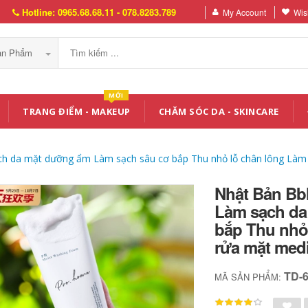
Hotline: 0965.68.68.11 - 078.8283.789
My Account
Wish
Sản Phẩm
MỚI
TRANG ĐIỂM - MAKEUP
CHĂM SÓC DA - SKINCARE
ch da mặt dưỡng ẩm Làm sạch sâu cơ bắp Thu nhỏ lỗ chân lông Làm
Nhật Bản Bb
Làm sạch da
bắp Thu nhỏ
rửa mặt med
TD-
MÃ SẢN PHẨM: