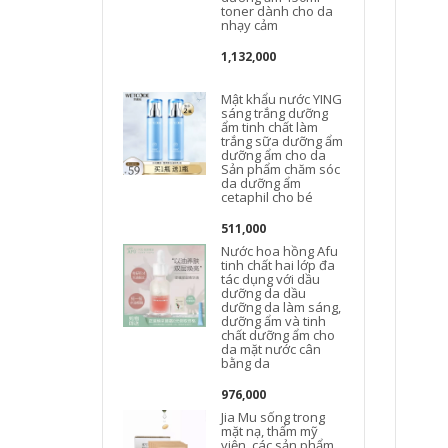
toner dành cho da
nhạy cảm
1,132,000
J
Mật khẩu nước YING
sáng trắng dưỡng
ẩm tinh chất làm
trắng sữa dưỡng ẩm
dưỡng ẩm cho da
Sản phẩm chăm sóc
da dưỡng ẩm
cetaphil cho bé
511,000
Nước hoa hồng Afu
tinh chất hai lớp đa
tác dụng với dầu
dưỡng da dầu
dưỡng da làm sáng,
dưỡng ẩm và tinh
chất dưỡng ẩm cho
da mặt nước cân
bằng da
976,000
Jia Mu sống trong
mặt nạ, thẩm mỹ
viện, các sản phẩm