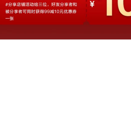
kem chống nắng
936,000
atomy
724,000
Nhật Bản Garna
Bao Sun Cream Allie
护 护 面 防 防 SPF50
Nhật Bản na li lụa
kem chống nắng
chống nắng xịt nữ
missha
mặt không màu
trong suốt sinh viên
704,000
làm mới kem chống
tia UV SPF50 + kem
chống nắng anessa
mild milk
491,000
Wis Cleanser nam
Kem trị mụn mụn
kiểm soát dầu mụn
trứng cá mụn trứng
dưỡng ẩm làm sạch
cá kem trị mụn
sữa Nam đặc biệt
trứng cá mụn trứng
chăm sóc da Sản
cá sản phẩm mụn
phẩm làm sạch sâu
trứng cá chính hãng
chính hãng srm trà
Acne Artifact