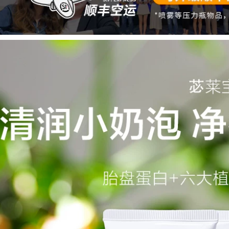
dưỡng ẩm Chất lỏng
da nhạy cảm năng
chống nhăn Dark
lượng mặt trời mặt
Fine Line Cải thiện
nạ ngủ vichy
Dark chính hãng
mặt nạ nhau thai
511,000
cừu hàn quốc
Kem dưỡng mắt yến
snp Bird Korea Kem
346,000
mắt SNP Cải thiện
Mặt nạ oligopeptide
chống nhăn để cải
Hydrating dưỡng
hiện hình tròn tối
ẩm Tiêm vắc-việt
kem mắt estee
mụn trứng cá Thu
nhỏ lỗ chân lông
451,000
Làm sáng da Sửa
Phim Wis Eye
chữa màu sắc mặt
Crystal Larina Eye
nạ cho mắt thâm
Film 30 Miếng để
quầng
pha loãng Dark
Circles Túi mắt Fine
370,000
ine Stay All Night
Hydrating Chính
hãng mặt nạ ngủ
Antelope Baique là
laneige xanh lá
đấu thầu để giữ ẩm
cho bản chất của
415,000
thuốc nhũ tương
kem dưỡng ẩm
dưỡng ẩm sâu
Authentic Whitening
Cream Loại bỏ các
491,000
điểm cứng đầu khác
nhau Sản phẩm tàn