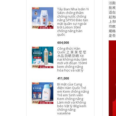
洁面
批准
Tây Ban Nha Isdin Yi
适合
Sikin chống thấm
chống nước chống
起泡
nắng SPF50 Đào tạo
c
上市时
mặt quân sự ngoài
功效
trời Lotion 30ml
规格
chống nắng hàn
quốc
是否
604,000
Công thức Hàn
Quốc 之 莱 莱 璧 璧
水晶 防晒 防晒 Xịt
nai không màu làm
mới với đoạn 150ml
kem chống nắng
hóa học và vật lý
t
411,000
Bí mật của Cung
điện Hàn Quốc Trẻ
em Kem chống nắng
Trẻ em Sinh viên
Kem chống nắng
Làm mới và Không
béo Vật lý 80g kem
chống nắng
vaseline