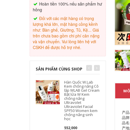
Hoàn tiền 100% nếu sản phẩm hư
hỏng
Đối với các mặt hàng có trọng
lượng khá lớn, mặt hàng cồng kềnh
như: Bàn ghế, Giường, Tủ, Kệ... Giá
trên chưa bao gồm chi phí cân nặng
và vận chuyển. Vui lòng liên hệ với
CSKH để được hỗ trợ nhé.
SẢN PHẨM CÙNG SHOP
Hàn Quốc W.Lab
Kem chống nắng Cô
lập WLAB Gel Cream
MÔ
Bật lửa W Kem
chống nắng
Ultravolet
Ultraviolet Facial
SPF50 Women kem
产品名
chống nắng sinh
品牌:
học
品名: 
产地
552,000