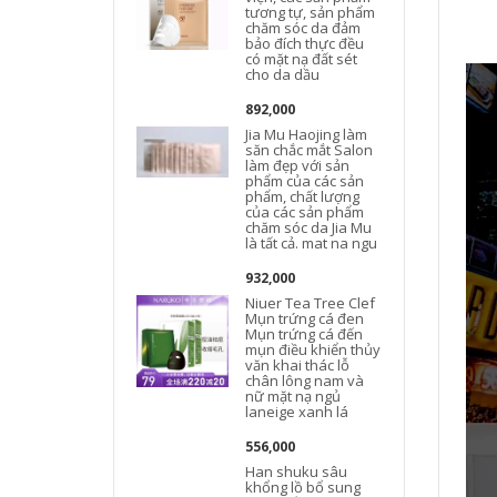
tương tự, sản phẩm
chăm sóc da đảm
bảo đích thực đều
có mặt nạ đất sét
cho da dầu
892,000
Jia Mu Haojing làm
săn chắc mắt Salon
làm đẹp với sản
phẩm của các sản
phẩm, chất lượng
của các sản phẩm
chăm sóc da Jia Mu
là tất cả. mat na ngu
932,000
Niuer Tea Tree Clef
Mụn trứng cá đen
Mụn trứng cá đến
mụn điều khiển thủy
văn khai thác lỗ
chân lông nam và
nữ mặt nạ ngủ
laneige xanh lá
556,000
Han shuku sâu
khổng lồ bổ sung