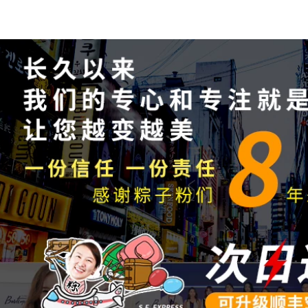
rửa mặt perfect
411,000
white
Gỗ khai thác trang
điểm Dầu nữ Máy
511,000
ép nhạy cảm Da mắt
AKF Ziku Oil Sữa tím
đặc biệt Mặt ba
Amino Acid Hàn
trong một chất lỏng
Quốc Hydrating
chính thức chính
Moisturising Clean
thức Bồ Đào Nha
Mimi Control Epox
Cleanser 2 Pack
511,000
sữa rửa mặt dành
膜 贴 黑 黑 黑 黑 黑
cho da nhạy cảm
黑 抗 抗 抗 抗 抗 抗
抗 抗 纹 抗 黑 kem
415,000
mắt elixir
SNP động vật vương
quốc mặt nạ Hàn
451,000
Quốc tình yêu chính
Kem mắt Chống
hãng 12 hydrating
nhăn đến Tiratra
làm sáng da màu
Fine Firming Chống
trắng da Panda
lão hóa Hydrating
hình hổ mặt nạ đất
đến Dark Circles
sét bạc hà
Mắt Túi khô Chính
thức Authentic kem
540,000
mat ahc
Hàn Quốc Authentic
Snp Snow Snow
556,000
Film Love God
Mặt nạ axit thủy tinh
Hyaluronic Acid
dưỡng ẩm Tinh chất
Hydrating Sửa chữa