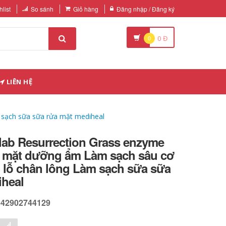
list
So sánh
Giỏ hàng
Đăng nhập / Đăng ký
0
0
Đ
LIÊN HỆ
 sạch sữa sữa rửa mặt mediheal
lab Resurrection Grass enzyme
 mặt dưỡng ẩm Làm sạch sâu cơ
 lỗ chân lông Làm sạch sữa sữa
iheal
642902744129