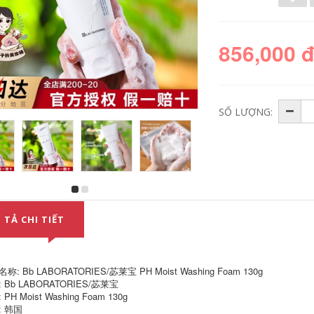
856,000 
SỐ LƯỢNG:
Hàn Quốc AHC Kem
Kem chống nắng
chống nắng Chai
RNW Kem chống
nhỏ màu xanh Nữ
nắng Kem chống tia
 TẢ CHI TIẾT
nhạy cảm Cơ bắp
UV Full Body Đặc
Chống địa trường
biệt Làm trắng da
Mặt hàng chính thức
không thấm nước
Căn hộ chính hãng
Nam và nữ sinh
Nam Đào tạo quân
viên kem chống
称: Bb LABORATORIES/苾莱宝 PH Moist Washing Foam 130g
sự kem chống nắng
nắng innisfree
 Bb LABORATORIES/苾莱宝
dành cho da dầu
PH Moist Washing Foam 130g
mụn
411,000
: 韩国