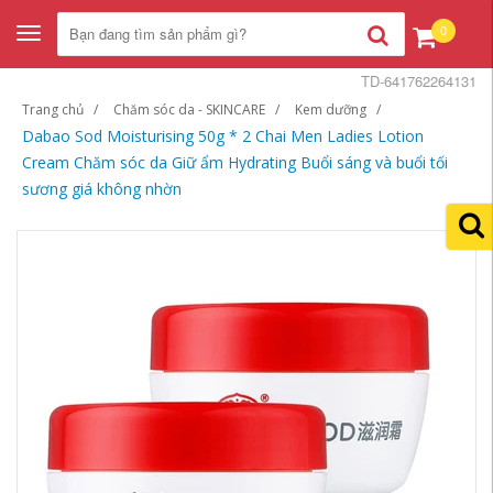
0
Toggle
navigation
TD-641762264131
Trang chủ
Chăm sóc da - SKINCARE
Kem dưỡng
Dabao Sod Moisturising 50g * 2 Chai Men Ladies Lotion
Cream Chăm sóc da Giữ ẩm Hydrating Buổi sáng và buổi tối
sương giá không nhờn