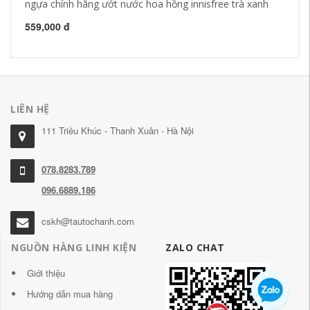
ngựa chính hãng ướt nước hoa hồng innisfree trà xanh
64
559,000 đ
LIÊN HỆ
111 Triều Khúc - Thanh Xuân - Hà Nội
078.8283.789
096.6889.186
cskh@tautochanh.com
NGUỒN HÀNG LINH KIỆN
ZALO CHAT
Giới thiệu
Hướng dẫn mua hàng