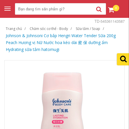
0
Toggle
navigation
TD-545361143587
Trang chủ
Chăm sóc cơ thể - Body
Sữa tắm / Soap
Johnson & Johnsoni Cơ bắp Hengri Water Tender Sữa 200g
Peach Hương vị Nữ Nước hoa kéo dài 蜜 保 dưỡng ẩm
Hydrating sữa tắm hatomugi