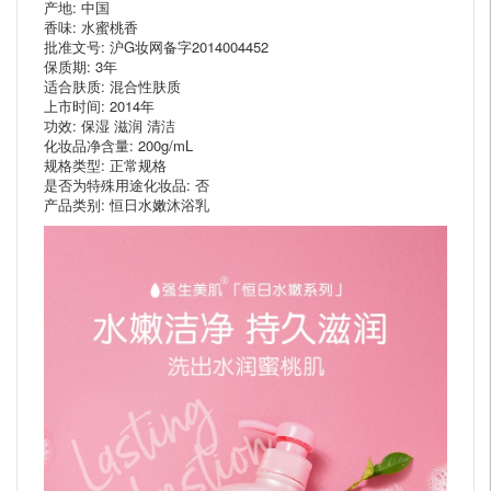
产地: 中国
香味: 水蜜桃香
批准文号: 沪G妆网备字2014004452
保质期: 3年
适合肤质: 混合性肤质
上市时间: 2014年
功效: 保湿 滋润 清洁
化妆品净含量: 200g/mL
规格类型: 正常规格
是否为特殊用途化妆品: 否
产品类别: 恒日水嫩沐浴乳