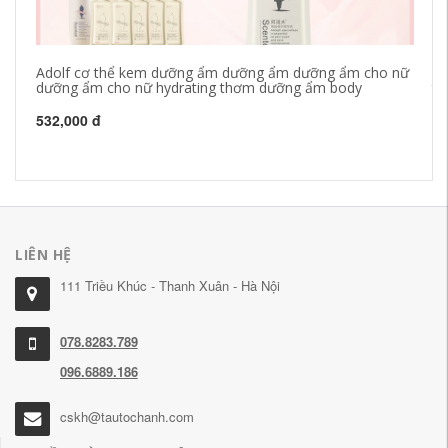
Adolf cơ thể kem dưỡng ẩm dưỡng ẩm dưỡng ẩm cho nữ
Ch
dưỡng ẩm cho nữ hydrating thơm dưỡng ẩm body
tr
532,000 đ
72
LIÊN HỆ
111 Triều Khúc - Thanh Xuân - Hà Nội
078.8283.789
096.6889.186
cskh@tautochanh.com