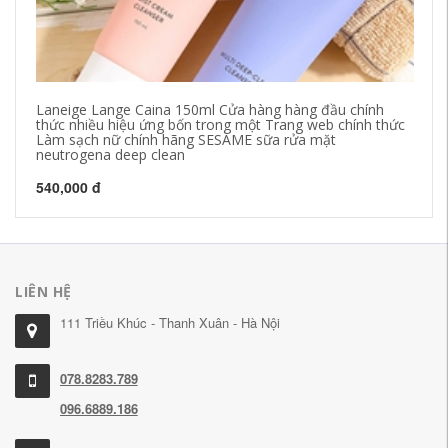
Laneige Lange Caina 150ml Cửa hàng hàng đầu chính
Be
thức nhiều hiệu ứng bốn trong một Trang web chính thức
sạ
Làm sạch nữ chính hãng SESAME sữa rửa mặt
neutrogena deep clean
88
540,000 đ
LIÊN HỆ
111 Triều Khúc - Thanh Xuân - Hà Nội
078.8283.789
096.6889.186