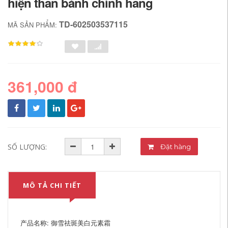
hiện than bánh chính hãng
TD-602503537115
MÃ SẢN PHẨM:
361,000 đ
SỐ LƯỢNG:
Đặt hàng
MÔ TẢ CHI TIẾT
产品名称: 御雪祛斑美白元素霜