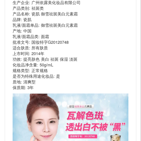
生产企业: 广州依露美化妆品有限公司
产品类别: 祛斑类
产品名称: 瓷肌 御雪祛斑美白元素霜
品牌: 瓷肌
乳液/面霜单品: 御雪祛斑美白元素霜
产地: 中国
乳液/面霜品类: 面霜
批准文号: 国妆特字G20120748
适合肤质: 所有肤质
上市时间: 2014年
功效: 提亮肤色 美白 祛斑 保湿 淡斑
化妆品净含量: 50g/mL
规格类型: 正常规格
是否为特殊用途化妆品: 是
质地: 清爽型
保质期: 3年