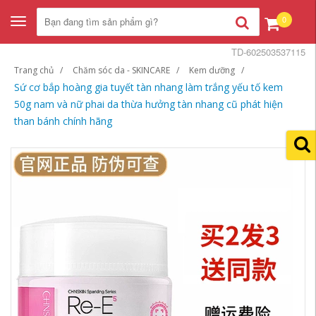
0
Toggle
navigation
TD-602503537115
Trang chủ
Chăm sóc da - SKINCARE
Kem dưỡng
Sứ cơ bắp hoàng gia tuyết tàn nhang làm trắng yếu tố kem
50g nam và nữ phai da thừa hưởng tàn nhang cũ phát hiện
than bánh chính hãng