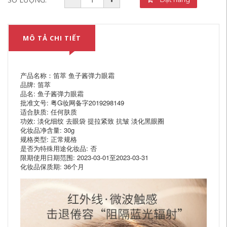
MÔ TẢ CHI TIẾT
产品名称：笛萃 鱼子酱弹力眼霜
品牌: 笛萃
品名: 鱼子酱弹力眼霜
批准文号: 粤G妆网备字2019298149
适合肤质: 任何肤质
功效: 淡化细纹 去眼袋 提拉紧致 抗皱 淡化黑眼圈
化妆品净含量: 30g
规格类型: 正常规格
是否为特殊用途化妆品: 否
限期使用日期范围: 2023-03-01至2023-03-31
化妆品保质期: 36个月