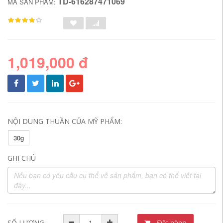
TD-616287471069
MÃ SẢN PHẨM:
1,019,000 đ
NỘI DUNG THUẦN CỦA MỸ PHẨM:
30g
GHI CHÚ
SỐ LƯỢNG:
Đặt hàng