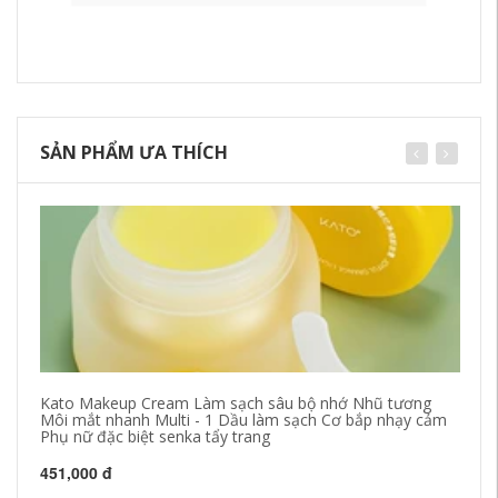
SẢN PHẨM ƯA THÍCH
Kato Makeup Cream Làm sạch sâu bộ nhớ Nhũ tương
Câ
Môi mắt nhanh Multi - 1 Dầu làm sạch Cơ bắp nhạy cảm
sâ
Phụ nữ đặc biệt senka tẩy trang
cả
451,000 đ
68