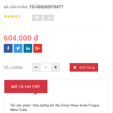
TD-568285576977
MÃ SẢN PHẨM:
604,000 đ
SỐ LƯỢNG:
Đặt hàng
MÔ TẢ CHI TIẾT
Tên sản phẩm: Sữa dưỡng ẩm Niu Ersen Rose Snow Fungus
Water Cube