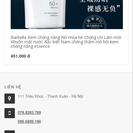
Barbella Kem chống nắng Nữ mùa hè Chống UV Làm mới
Kh
Khuôn mặt nước đặc biệt Nam chống thấm mồ hôi kem
mộ
chống nắng essence
tẩ
451,000 đ
41
LIÊN HỆ
111 Triều Khúc - Thanh Xuân - Hà Nội
078.8283.789
096.6889.186