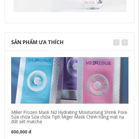
SẢN PHẨM ƯA THÍCH
Milier Frozen Mask Nữ Hydrating Moisturising Shrink Pore
Cử
Sửa chữa Sửa chữa Tiph Miger Mask Chính hãng mặt nạ
kh
đất sét matcha
Ke
600,000 đ
64