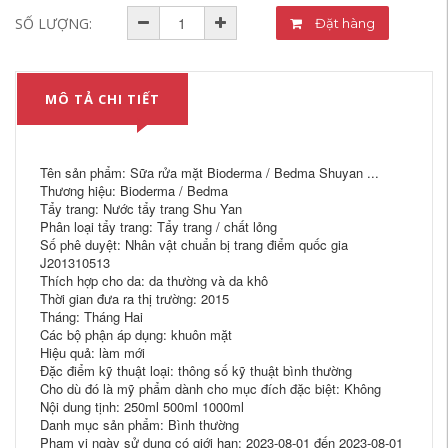
SỐ LƯỢNG:
Đặt hàng
MÔ TẢ CHI TIẾT
Tên sản phẩm: Sữa rửa mặt Bioderma / Bedma Shuyan ...
Thương hiệu: Bioderma / Bedma
Tẩy trang: Nước tẩy trang Shu Yan
Phân loại tẩy trang: Tẩy trang / chất lỏng
Số phê duyệt: Nhân vật chuẩn bị trang điểm quốc gia
J201310513
Thích hợp cho da: da thường và da khô
Thời gian đưa ra thị trường: 2015
Tháng: Tháng Hai
Các bộ phận áp dụng: khuôn mặt
Hiệu quả: làm mới
Đặc điểm kỹ thuật loại: thông số kỹ thuật bình thường
Cho dù đó là mỹ phẩm dành cho mục đích đặc biệt: Không
Nội dung tịnh: 250ml 500ml 1000ml
Danh mục sản phẩm: Bình thường
Phạm vi ngày sử dụng có giới hạn: 2023-08-01 đến 2023-08-01