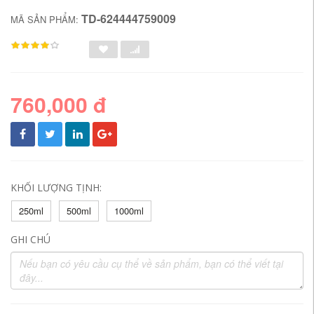
TD-624444759009
MÃ SẢN PHẨM:
760,000 đ
KHỐI LƯỢNG TỊNH:
250ml
500ml
1000ml
GHI CHÚ