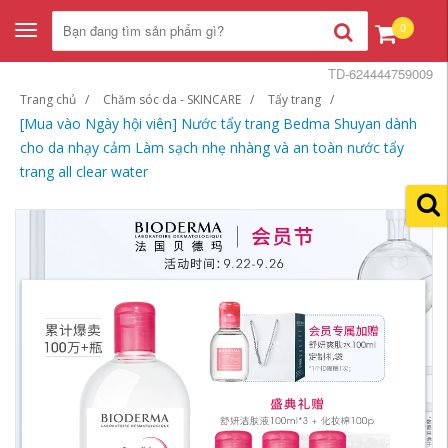
0
Toggle
navigation
TD-624444759009
Trang chủ
Chăm sóc da - SKINCARE
Tẩy trang
[Mua vào Ngày hội viên] Nước tẩy trang Bedma Shuyan dành
cho da nhạy cảm Làm sạch nhẹ nhàng và an toàn nước tẩy
trang all clear water