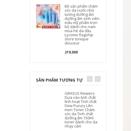
Bộ sản phẩm chăm
sóc da nước nhũ
tương dưỡng ẩm
dưỡng ẩm sinh viên
mẫu mỹ phẩm trọn
bộ dành cho nam
mùa hè da dầu
Lycome flagship
store tonique
douceur
219,000
SẢN PHẨM TƯƠNG TỰ
GRASUS Rewiers
Dựa vào tinh chất
linh hoạt Tinh chất
Dew Purury Lên
men Toner Chăm
sóc da Tinh chất
dưỡng ẩm 150ml
toner dành cho da
nhạy cảm