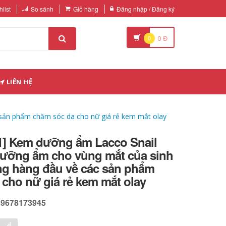
list
So sánh
Giỏ hàng
Đăng nhập / Đăng ký
0
0
Đ
LIÊN HỆ
sản phẩm chăm sóc da cho nữ giá rẻ kem mắt olay
 1] Kem dưỡng ẩm Lacco Snail
ưỡng ẩm cho vùng mắt của sinh
ng hàng đầu về các sản phẩm
cho nữ giá rẻ kem mắt olay
39678173945