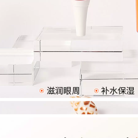
427,000
Aloe vera gel chính
ialan du ting rửa
hãng mụn trứng cá
kem Galandutin
đánh dấu ngậm
Hàn Quốc nhập
nước sau khi sửa
khẩu trẻ hóa làm
chữa mặt trời mặt nạ
sạch làm sạch và
gel mặt nạ nam
làm sạch sâu sữa
rửa mặt sủi bọt
346,000
Tán tay Kem chính
768,000
hãng Whitening
Aleble Xiong Fruits
Fast Freckle Case
Net Chất thải sữa
Hộp Dress Freckle
Sữa Làm sạch sâu
Chloroal Color
Hợp đồng Kiểm soát
Spots Old Spots
lỗ chân lông Amino
Acid Cleanser sữa
892,000
rửa mặt cho da dầu
Sáu chiến thắng
Peptide Kem chống
435,000
nhăn ánh sáng nếp
Sữa rửa axit amin
nhăn Nước Chống
nam WIS Sữa rửa
lão hóa Câu chuyện
sạch chính hãng
Firming Set chính
Làm sạch Mousse
hãng Trang web
Mousse Làm sạch
chính thức của
Kiểm soát lỗ chân
Stophip
lông nam và nữ sữa
rửa mặt perfect
411,000
white
Gỗ khai thác trang