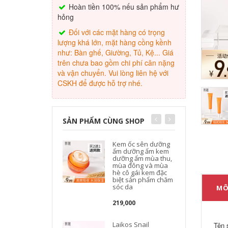
Hoàn tiền 100% nếu sản phẩm hư
hỏng
Đối với các mặt hàng có trọng
lượng khá lớn, mặt hàng cồng kềnh
như: Bàn ghế, Giường, Tủ, Kệ... Giá
trên chưa bao gồm chi phí cân nặng
và vận chuyển. Vui lòng liên hệ với
CSKH để được hỗ trợ nhé.
SẢN PHẨM CÙNG SHOP
Kem ốc sên dưỡng
ẩm dưỡng ẩm kem
dưỡng ẩm mùa thu,
mùa đông và mùa
hè cô gái kem đặc
biệt sản phẩm chăm
sóc da
MÔ
s
219,000
Laikos Snail
Tên 