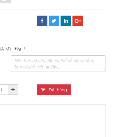
đ
30g
ỦA MỸ PHẨM:
Đặt hàng