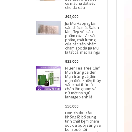
có mặt nạ đất sét
cho da dầu
892,000
Jia Mu Haojing làm
săn chắc mắt Salon
làm đẹp với sản
phẩm của các sản
phẩm, chất lượng
của các sản phẩm
chăm sóc da Jia Mu
là tất cả. mat na ngu
932,000
Niuer Tea Tree Clef
Mụn trứng cá đen
Mụn trứng cá đến
mụn điều khiển thủy
văn khai thác lỗ
chân lông nam và
nữ mặt nạ ngủ
laneige xanh lá
556,000
Han shuku sâu
khổng lồ bổ sung
tinh chất kem chăm
sóc da buổi sáng và
kem buổi tối