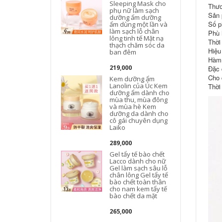
Sleeping Mask cho
Thươ
phụ nữ làm sạch
Sản 
dưỡng ẩm dưỡng
Số p
ẩm dùng một lần và
làm sạch lỗ chân
Phù h
lông tinh tế Mặt nạ
Thời
thạch chăm sóc da
Hiệu
ban đêm
Hàm 
219,000
Đặc 
Cho 
Kem dưỡng ẩm
Lanolin của Úc Kem
Thời
dưỡng ẩm dành cho
mùa thu, mùa đông
và mùa hè Kem
dưỡng da dành cho
cô gái chuyên dụng
Laiko
289,000
Gel tẩy tế bào chết
Lacco dành cho nữ
Gel làm sạch sâu lỗ
chân lông Gel tẩy tế
bào chết toàn thân
cho nam kem tẩy tế
bào chết da mặt
265,000