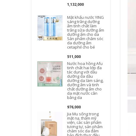
1,132,000
J
Mật khẩu nước YING
sáng trắng dưỡng
ẩm tinh chất làm
trắng sữa dưỡng ẩm
dưỡng ẩm cho da
Sản phẩm chăm sóc
da dưỡng ẩm
cetaphil cho bé
511,000
Nước hoa hồng Afu
tinh chất hai lớp đa
tác dụng với dầu
dưỡng da dầu
dưỡng da làm sáng,
dưỡng ẩm và tinh
chất dưỡng ẩm cho
da mặt nước cân
bằng da
976,000
Jia Mu sống trong
mặt nạ, thẩm mỹ
viện, các sản phẩm
tương tự, sản phẩm
chăm sóc da đảm
bảo đích thực đều