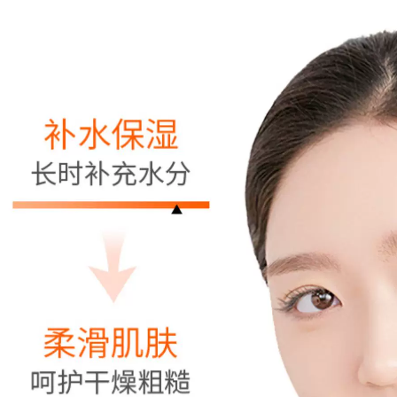
phụ nữ
511,000