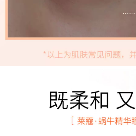
Dark chính hãng
mặt nạ nhau thai
511,000
cừu hàn quốc
Kem dưỡng mắt yến
snp Bird Korea Kem
346,000
mắt SNP Cải thiện
Mặt nạ oligopeptide
chống nhăn để cải
Hydrating dưỡng
hiện hình tròn tối
ẩm Tiêm vắc-việt
kem mắt estee
mụn trứng cá Thu
nhỏ lỗ chân lông
451,000
Làm sáng da Sửa
Phim Wis Eye
chữa màu sắc mặt
Crystal Larina Eye
nạ cho mắt thâm
Film 30 Miếng để
quầng
pha loãng Dark
Circles Túi mắt Fine
370,000
ine Stay All Night
Hydrating Chính
hãng mặt nạ ngủ
Antelope Baique là
laneige xanh lá
đấu thầu để giữ ẩm
cho bản chất của
415,000
thuốc nhũ tương
kem dưỡng ẩm
dưỡng ẩm sâu
Authentic Whitening
Cream Loại bỏ các
491,000
điểm cứng đầu khác
nhau Sản phẩm tàn
nhang chuyên
nghiệp Đa nhang
Đàn ác Đàn ông và