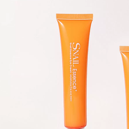
Wis Cleanser nam
Kem trị mụn mụn
kiểm soát dầu mụn
trứng cá mụn trứng
dưỡng ẩm làm sạch
cá kem trị mụn
sữa Nam đặc biệt
trứng cá mụn trứng
chăm sóc da Sản
cá sản phẩm mụn
phẩm làm sạch sâu
trứng cá chính hãng
chính hãng srm trà
Acne Artifact
xanh
411,000