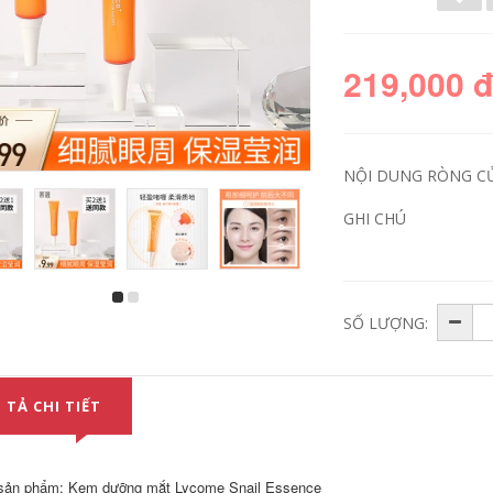
219,000 
NỘI DUNG RÒNG C
GHI CHÚ
SỐ LƯỢNG:
Kem nền Lycome
lỏng che khuyết
điểm lâu trôi và
không làm trôi lớp
trang điểm kiềm dầu
 TẢ CHI TIẾT
mẫu bb cream nữ
inh giá rẻ air
cushion kiềm dầu
trang điểm cho da
khô nền dior
sản phẩm: Kem dưỡng mắt Lycome Snail Essence