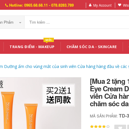
Hotline: 0965.68.68.11 - 078.8283.789
My Account
Wish
Sản Phẩm
MỚI
TRANG ĐIỂM - MAKEUP
CHĂM SÓC DA - SKINCARE
m Dưỡng ẩm cho vùng mắt của sinh viên Cửa hàng hàng đầu về các 
[Mua 2 tặng
Eye Cream D
viên Cửa hà
chăm sóc da 
TD-
MÃ SẢN PHẨM: