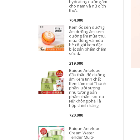
hydrating dưỡng ẩm
cho nam và nữ đích
thực
764,000
Kem ốc sên dưỡng
ẩm dưỡng ẩm kem
t
dưỡng ẩm mùa thu,
mùa đông và mùa
hè cô gái kem đặc
biệt sản phẩm chăm
sóc da
219,000
Baique Antelope
đấu thầu để dưỡng
L
ẩm Kem tinh chất
Kem làm mới Thành
phần lười sương
nhũ tương Sản
phẩm chăm sóc da
Nữ không phải là
hộp chính hãng
720,000
Baique Antelope
Cream Water
Tender Multi-