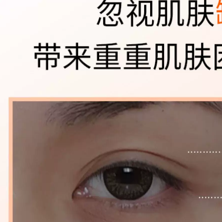
điểm Dầu nữ Máy
511,000
ép nhạy cảm Da mắt
AKF Ziku Oil Sữa tím
đặc biệt Mặt ba
Amino Acid Hàn
trong một chất lỏng
Quốc Hydrating
chính thức chính
Moisturising Clean
thức Bồ Đào Nha
Mimi Control Epox
Cleanser 2 Pack
511,000
sữa rửa mặt dành
膜 贴 黑 黑 黑 黑 黑
cho da nhạy cảm
黑 抗 抗 抗 抗 抗 抗
抗 抗 纹 抗 黑 kem
415,000
mắt elixir
SNP động vật vương
quốc mặt nạ Hàn
451,000
Quốc tình yêu chính
Kem mắt Chống
hãng 12 hydrating
nhăn đến Tiratra
làm sáng da màu
Fine Firming Chống
trắng da Panda
lão hóa Hydrating
hình hổ mặt nạ đất
đến Dark Circles
sét bạc hà
Mắt Túi khô Chính
thức Authentic kem
540,000
mat ahc
Hàn Quốc Authentic
Snp Snow Snow
556,000
Film Love God
Mặt nạ axit thủy tinh
Hyaluronic Acid
dưỡng ẩm Tinh chất
Hydrating Sửa chữa
dưỡng ẩm Chất lỏng
da nhạy cảm năng
chống nhăn Dark
lượng mặt trời mặt
Fine Line Cải thiện
nạ ngủ vichy