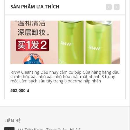
SẢN PHẨM ƯA THÍCH
RNW Cleansing Dầu nhạy cảm cơ bắp Cửa hàng hàng đầu
Pe
chính thức xác nhũ xác nhũ hóa mắt mắt nhanh 3 trong
Mo
một Làm sạch sâu tẩy trang bioderma nắp nhấn
to
552,000 đ
64
LIÊN HỆ
111 Triều Khúc - Thanh Xuân - Hà Nội