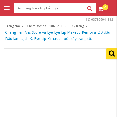
0
Toggle
navigation
TD-637855941832
Trang chủ
Chăm sóc da - SKINCARE
Tẩy trang
Cheng Ten Ans Store và Eye Eye Lip Makeup Removal Dỡ dầu
Dầu làm sạch Kt Eye Lip Kimtrue nước tẩy trang tốt