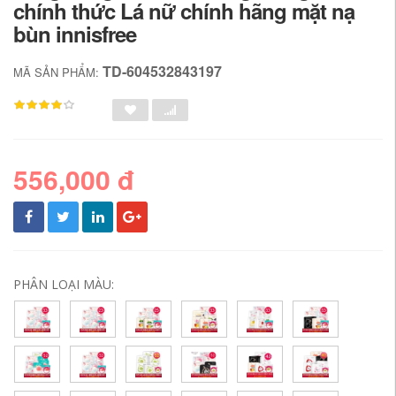
chính thức Lá nữ chính hãng mặt nạ
bùn innisfree
TD-604532843197
MÃ SẢN PHẨM:
556,000 đ
PHÂN LOẠI MÀU: