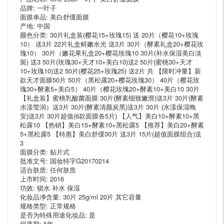
品牌: 一叶子
面膜单品: 美白舒缓面膜
产地: 中国
颜色分类: 30片礼盒装(樱花15+玫瑰15) 送 20片（樱花10+玫瑰
10） 送3片 22片礼盒鲜嫩水光 送3片 30片（酵素礼盒20+樱花玫
瑰10） 30片（嫩花果礼盒20+樱花玫瑰10 30片(补水保湿美白淡
斑) 送3 50片(玫瑰30+天才10+美白10)送2 50片(蜜桃30+天才
10+玫瑰10)送2 50片(樱花25+玫瑰25) 送2片 共 【限时冲量】新
款天才面膜50片 50片（黑松露20+樱花玫瑰30） 40片（樱花玫
瑰30+酵素5+美白5） 40片（樱花玫瑰20+酵素10+美白10 30片
【礼盒装】蜜桃乳酸菌面膜 30片(酵素细致嫩滑)送3片 30片(酵素
水漾莹润）送3片 30片(酵素清颜炭黑)送3片 30片 (水漾保湿晚
安)送3片 30片超值(6款面膜各5片) 【人气】美白10+酵素10+黑
松露10 【热销】美白15+酵素10+黑松露5 【推荐】美白20+酵素
5+黑松露5 【特惠】美白舒缓30片 送3片 15片(超值面膜组合)送
3
面膜分类: 贴片式
批准文号: 国妆特字G20170214
适合肤质: 任何肤质
上市时间: 2016
功效: 锁水 补水 保湿
化妆品净含量: 30片 25g/ml 20片 其它容量
规格类型: 正常规格
是否为特殊用途化妆品: 是
保质期: 5年