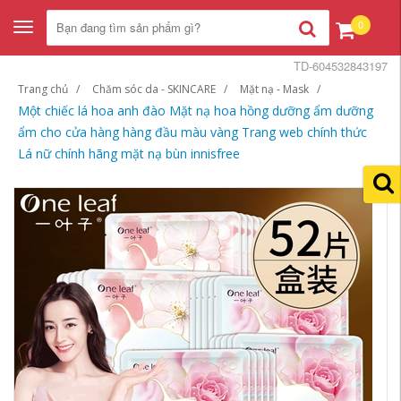
0
Toggle
navigation
TD-604532843197
Trang chủ
Chăm sóc da - SKINCARE
Mặt nạ - Mask
Một chiếc lá hoa anh đào Mặt nạ hoa hồng dưỡng ẩm dưỡng
ẩm cho cửa hàng hàng đầu màu vàng Trang web chính thức
Lá nữ chính hãng mặt nạ bùn innisfree