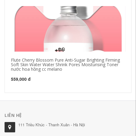
Flute Cherry Blossom Pure Anti-Sugar Brighting Firming
Lo
Soft Skin Water Water Shrink Pores Moisturising Toner
Kh
nước hoa hồng cc melano
hà
559,000 đ
41
LIÊN HỆ
111 Triều Khúc - Thanh Xuân - Hà Nội