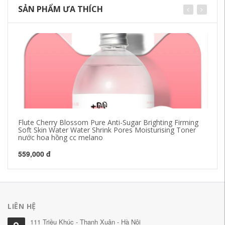
SẢN PHẨM ƯA THÍCH
Flute Cherry Blossom Pure Anti-Sugar Brighting Firming
Be
Soft Skin Water Water Shrink Pores Moisturising Toner
lỏ
nước hoa hồng cc melano
sữ
559,000 đ
41
LIÊN HỆ
111 Triều Khúc - Thanh Xuân - Hà Nội