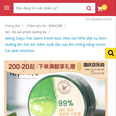
0
Toggle
navigation
TD-592393072503
Trang chủ
Chăm sóc da - SKINCARE
Sét - Bộ sản phẩm dưỡng da
Meng Dayu The Saem Fresh Aloe Vera Gel 99% Mặt nạ Kem
dưỡng ẩm Giữ ẩm Kiểm soát dầu sau khi chống nắng serum
trà xanh innisfree