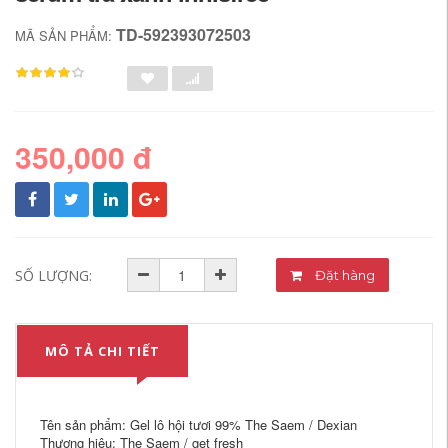
TD-592393072503
MÃ SẢN PHẨM:
350,000 đ
SỐ LƯỢNG:
Đặt hàng
MÔ TẢ CHI TIẾT
Tên sản phẩm: Gel lô hội tươi 99% The Saem / Dexian
Thương hiệu: The Saem / get fresh