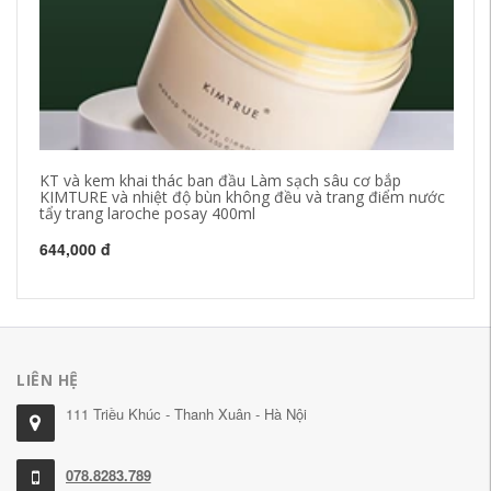
KT và kem khai thác ban đầu Làm sạch sâu cơ bắp
Pe
KIMTURE và nhiệt độ bùn không đều và trang điểm nước
Sữ
tẩy trang laroche posay 400ml
ch
644,000 đ
42
LIÊN HỆ
111 Triều Khúc - Thanh Xuân - Hà Nội
078.8283.789