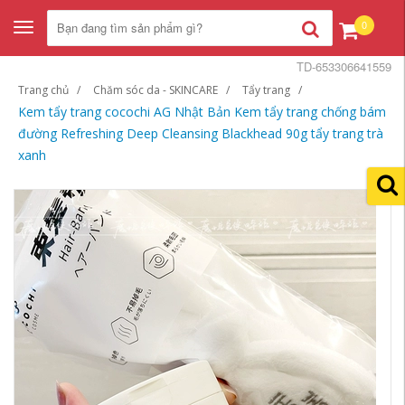
0
Toggle
navigation
TD-653306641559
Trang chủ
Chăm sóc da - SKINCARE
Tẩy trang
Kem tẩy trang cocochi AG Nhật Bản Kem tẩy trang chống bám
đường Refreshing Deep Cleansing Blackhead 90g tẩy trang trà
xanh