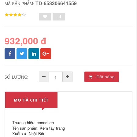
TD-653306641559
MÃ SẢN PHẨM:
932,000 đ
SỐ LƯỢNG:
Đặt hàng
MÔ TẢ CHI TIẾT
Thương hiệu: cocochen
Tên sản phẩm: Kem tẩy trang
Xuất xứ: Nhật Bản