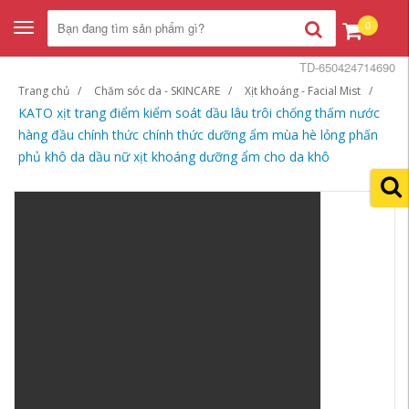
0
Toggle
navigation
TD-650424714690
Trang chủ
Chăm sóc da - SKINCARE
Xịt khoáng - Facial Mist
KATO xịt trang điểm kiểm soát dầu lâu trôi chống thấm nước
hàng đầu chính thức chính thức dưỡng ẩm mùa hè lỏng phấn
phủ khô da dầu nữ xịt khoáng dưỡng ẩm cho da khô