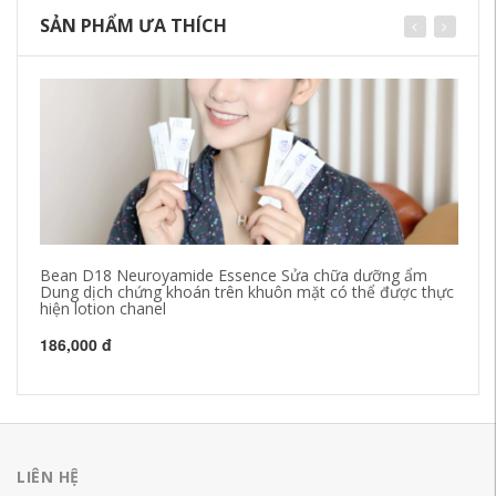
SẢN PHẨM ƯA THÍCH
Bean D18 Neuroyamide Essence Sửa chữa dưỡng ẩm
Be
Dung dịch chứng khoán trên khuôn mặt có thể được thực
Ru
hiện lotion chanel
55
186,000 đ
LIÊN HỆ