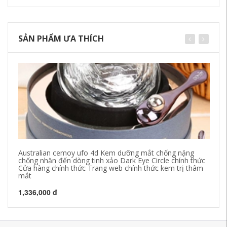
SẢN PHẨM ƯA THÍCH
Australian cemoy ufo 4d Kem dưỡng mắt chống nặng
AK
chống nhăn đến dòng tinh xảo Dark Eye Circle chính thức
Là
Cửa hàng chính thức Trang web chính thức kem trị thâm
bộ
mắt
37
1,336,000 đ