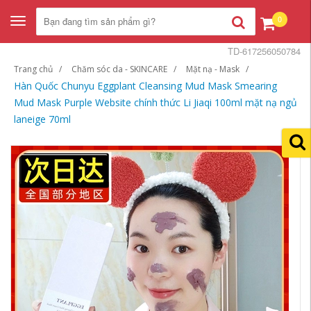
0
Toggle
navigation
TD-617256050784
Trang chủ
Chăm sóc da - SKINCARE
Mặt nạ - Mask
Hàn Quốc Chunyu Eggplant Cleansing Mud Mask Smearing
Mud Mask Purple Website chính thức Li Jiaqi 100ml mặt nạ ngủ
laneige 70ml