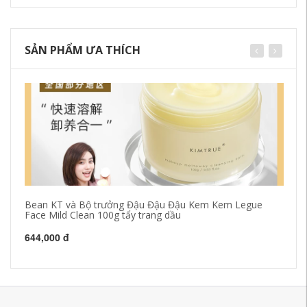
SẢN PHẨM ƯA THÍCH
Bean KT và Bộ trưởng Đậu Đậu Đậu Kem Kem Legue
Pe
Face Mild Clean 100g tẩy trang dầu
Mu
644,000 đ
55