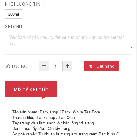
KHỐI LƯỢNG TỊNH:
200ml
GHI CHÚ
SỐ LƯỢNG:
Đặt hàng
MÔ TẢ CHI TIẾT
Tên sản phẩm: Fanxishop / Fanxi White Tea Pore ...
Thương hiệu: Fanxishop / Fan Qian
Tẩy trang: dầu làm sạch lỗ chân lông trà trắng
Danh mục tẩy rửa: Dầu tẩy trang
Số phê duyệt: Từ chuẩn bị mạng lưới trang điểm Bắc Kinh G