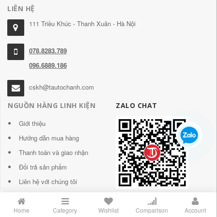
LIÊN HỆ
111 Triều Khúc - Thanh Xuân - Hà Nội
078.8283.789
096.6889.186
cskh@tautochanh.com
NGUỒN HÀNG LINH KIỆN
ZALO CHAT
Giới thiệu
Hướng dẫn mua hàng
Thanh toán và giao nhận
Đổi trả sản phẩm
Liên hệ với chúng tôi
Home
Category
Wishlist
Comparison
Account