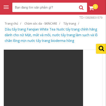
0
Toggle
navigation
TD-13928831579
Trang chủ
Chăm sóc da - SKINCARE
Tẩy trang
Dầu tẩy trang Fanqian White Tea Nước tẩy trang chính hãng
dành cho nữ Mặt, mắt và môi, nước tẩy trang làm sạch và lỗ
chân lông mịn nước tẩy trang bioderma hồng