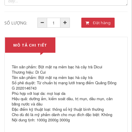
SỐ LƯỢNG:
Đặt hàng
MÔ TẢ CHI TIẾT
Tên sản phẩm: Bột mặt nạ mềm bạc hà cây trà Dicui
Thương hiệu: Di Cui
Tên sản phẩm: Bột mặt nạ mềm bạc hà cây trà
Số phê duyệt: Từ chuẩn bị mạng lưới trang điểm Quảng Đông
G 2020146743
Phù hợp với loại da: mọi loại da
Hiệu quả: dưỡng ẩm, kiểm soát dầu, trị mụn, dầu mụn, cân
bằng nước và dầu
Đặc điểm kỹ thuật loại: thông số kỹ thuật bình thường
Cho dù đó là mỹ phẩm dành cho mục đích đặc biệt: Không
Nội dung tịnh: 1000g 2000g 3000g