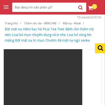
0
Toggle
navigation
TD-644054076750
Trang chủ
Chăm sóc da - SKINCARE
Mặt nạ - Mask
Bột mặt nạ mềm bạc hà Ficui Tea Tree dành cho thẩm mỹ
viện Loại bỏ mụn chuyên dụng và in nhẹ Loại bỏ vùng kín
miệng Bột mặt nạ trị mụn Chườm đá mặt nạ ngủ senka