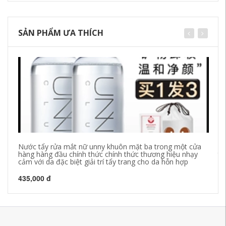
SẢN PHẨM ƯA THÍCH
Nước tẩy rửa mắt nữ unny khuôn mặt ba trong một cửa
Mậ
hàng hàng đầu chính thức chính thức thương hiệu nhạy
tr
cảm với da đặc biệt giải trí tẩy trang cho da hỗn hợp
só
435,000 đ
51