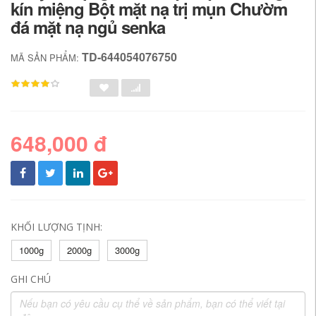
kín miệng Bột mặt nạ trị mụn Chườm
đá mặt nạ ngủ senka
TD-644054076750
MÃ SẢN PHẨM:
648,000 đ
KHỐI LƯỢNG TỊNH:
1000g
2000g
3000g
GHI CHÚ