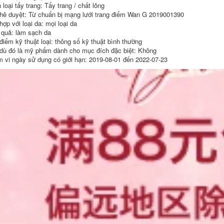
dài và cong
Schisi Mei Thanh
loại tẩy trang: Tẩy trang / chất lỏng
niên ELUE Nâng cấp
hê duyệt: Từ chuẩn bị mạng lưới trang điểm Wan G 2019001390
Phiên bản Lasting
620,000
ợp với loại da: mọi loại da
không thấm nước
không đỏ mặt Đen
 quả: làm sạch da
Peas Unny
Nâu kẻ mắt nước tốt
điểm kỹ thuật loại: thông số kỹ thuật bình thường
Pyrostlet chống
dù đó là mỹ phẩm dành cho mục đích đặc biệt: Không
thấm nước chống
556,000
 vi ngày sử dụng có giới hạn: 2019-08-01 đến 2022-07-23
thấm lâu dài kẻ mày
BEAN AMORTALS 尔
木木 女 女 女 女 女 纤
411,000
水水 Curling Brown
Đậu gỗ 旯 旯 细 双 双
Brown Chải nhỏ
笔 笔 笔 笔 笔 笔 笔
không phải là tiếng
双 笔 笔 笔 立 笔 立
nổ chuốt mi 4d
笔 bút kẻ mày phẩy
sợi
346,000
BẠC BẠC CÔNG
289,000
NGHỆ PF Chất lỏng
khỏe mạnh Dầu làm
bằng da được bán
Bean Pramy Bo Rui
Chăm sóc không tối
Beauty Makeup
30ml kem nền
Spray Làm mát
catrice
Nước dưỡng ẩm
không dễ để làm
772,000
cho trang điểm
Spray 100ml xịt
khoáng la roche
Peas Flortte Flower
posay 300ml
Lylolia Son môi Bút
Tạo Bút đỏ Hoa rơi
491,000