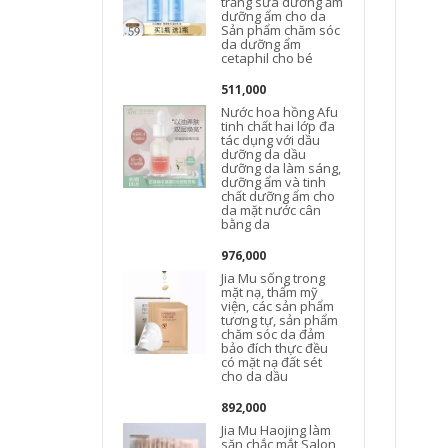
trắng sữa dưỡng ẩm
dưỡng ẩm cho da
Sản phẩm chăm sóc
da dưỡng ẩm
cetaphil cho bé
511,000
Nước hoa hồng Afu
tinh chất hai lớp đa
tác dụng với dầu
dưỡng da dầu
dưỡng da làm sáng,
dưỡng ẩm và tinh
chất dưỡng ẩm cho
da mặt nước cân
bằng da
976,000
Jia Mu sống trong
mặt nạ, thẩm mỹ
viện, các sản phẩm
tương tự, sản phẩm
chăm sóc da đảm
bảo đích thực đều
có mặt nạ đất sét
cho da dầu
892,000
Jia Mu Haojing làm
săn chắc mắt Salon