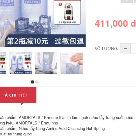
411,000 
SỐ LƯỢNG:
Peas unny tự động
Bean Hàn Quốc
bút kẻ mắt đánh
Medicube Le Get
mông fine bên
Road Repair Music
 TẢ CHI TIẾT
trong bút kẻ mắt
Pinchang Giữ mụn
tinh khiết Eye
trứng cá đen kem
Novice nhiều màu
che khuyết điểm the
tùy chọn kẻ mắt nâu
saem chính hãng
sản phẩm: AMORTALS / Ermu axit amin làm sạch nước tẩy trang suối nước 
411,000
644,000
ng hiệu: AMORTALS / Ermu nho
sản phẩm: Nước tẩy trang Amino Acid Cleansing Hot Spring
xuất tại trung quốc
Loading... chuốt mi
Bean Japan Kiss Me