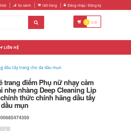
list
So sánh
Giỏ hàng
Đăng nhập / Đăng ký
0
0
Đ
LIÊN HỆ
ng dầu tẩy trang cho da dầu mụn
ẽ trang điểm Phụ nữ nhạy cảm
ại nhẹ nhàng Deep Cleaning Lip
 chính thức chính hãng dầu tẩy
a dầu mụn
600685474350