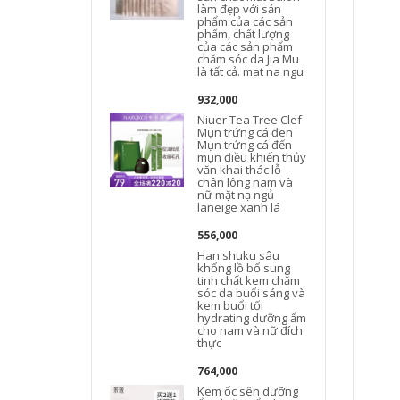
làm đẹp với sản
phẩm của các sản
phẩm, chất lượng
của các sản phẩm
chăm sóc da Jia Mu
là tất cả. mat na ngu
932,000
Niuer Tea Tree Clef
Mụn trứng cá đen
Mụn trứng cá đến
mụn điều khiển thủy
văn khai thác lỗ
chân lông nam và
nữ mặt nạ ngủ
laneige xanh lá
556,000
Han shuku sâu
khổng lồ bổ sung
tinh chất kem chăm
sóc da buổi sáng và
kem buổi tối
hydrating dưỡng ẩm
cho nam và nữ đích
thực
764,000
Kem ốc sên dưỡng