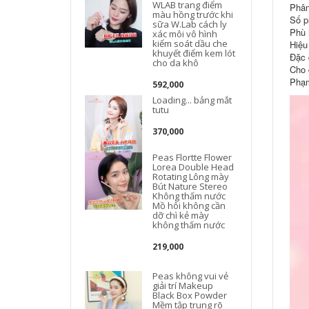
WLAB trang điểm
Phân 
màu hồng trước khi
Số p
sữa W.Lab cách ly
Phù h
xác môi vô hình
kiểm soát dầu che
Hiệu
khuyết điểm kem lót
Đặc 
cho da khô
Cho 
Phạm
592,000
Loading... bảng mắt
tutu
370,000
Peas Flortte Flower
Lorea Double Head
Rotating Lông mày
Bút Nature Stereo
Không thấm nước
Mồ hôi không cần
dỡ chì kẻ mày
không thấm nước
219,000
Peas không vui vẻ
giải trí Makeup
Black Box Powder
Mềm tập trung rõ