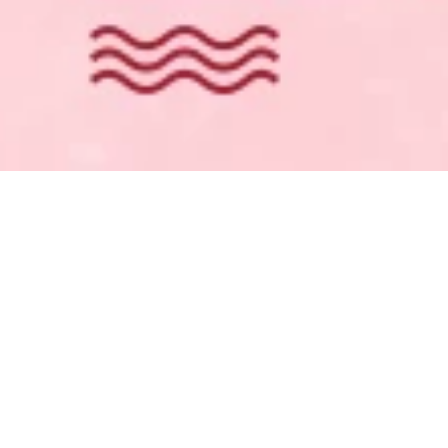
Lip Lines Matte Fog
bbia powder lipstick
350,000
Wis Cleanser nam
Kem trị mụn mụn
kiểm soát dầu mụn
trứng cá mụn trứng
dưỡng ẩm làm sạch
cá kem trị mụn
sữa Nam đặc biệt
trứng cá mụn trứng
chăm sóc da Sản
cá sản phẩm mụn
phẩm làm sạch sâu
trứng cá chính hãng
chính hãng srm trà
Acne Artifact
xanh
411,000
427,000
Aloe vera gel chính
ialan du ting rửa
hãng mụn trứng cá
kem Galandutin
đánh dấu ngậm
Hàn Quốc nhập
nước sau khi sửa
khẩu trẻ hóa làm
chữa mặt trời mặt nạ