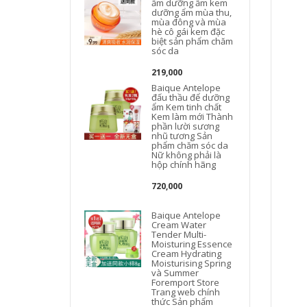
ẩm dưỡng ẩm kem
t
dưỡng ẩm mùa thu,
mùa đông và mùa
hè cô gái kem đặc
biệt sản phẩm chăm
sóc da
219,000
Baique Antelope
đấu thầu để dưỡng
L
ẩm Kem tinh chất
Kem làm mới Thành
phần lười sương
nhũ tương Sản
phẩm chăm sóc da
Nữ không phải là
hộp chính hãng
720,000
Baique Antelope
Cream Water
Tender Multi-
Moisturing Essence
Cream Hydrating
Moisturising Spring
và Summer
Foremport Store
Trang web chính
thức Sản phẩm