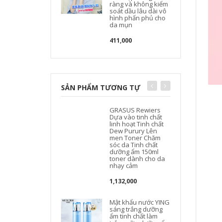
ràng và không kiểm
soát dầu lâu dài vô
hình phấn phủ cho
da mụn
411,000
SẢN PHẨM TƯƠNG TỰ
GRASUS Rewiers
Dựa vào tinh chất
linh hoạt Tinh chất
Dew Purury Lên
men Toner Chăm
sóc da Tinh chất
dưỡng ẩm 150ml
toner dành cho da
nhạy cảm
1,132,000
J
Mật khẩu nước YING
sáng trắng dưỡng
ẩm tinh chất làm