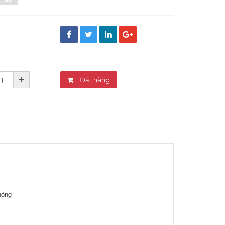
đ
Đặt hàng
nóng