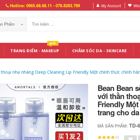
Hotline: 0965.68.68.11 - 078.8283.789
My Account
Wish
Sản Phẩm
MỚI
TRANG ĐIỂM - MAKEUP
CHĂM SÓC DA - SKINCARE
thoại nhẹ nhàng Deep Cleaning Lip Friendly Một chính thức chính hã
Bean Bean s
với thần tho
Friendly Một
trang cho d
TD-
MÃ SẢN PHẨM: