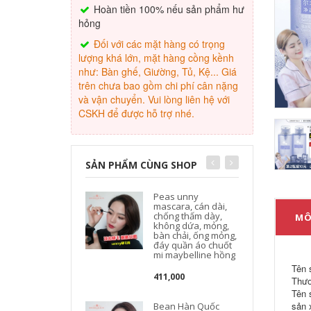
Hoàn tiền 100% nếu sản phẩm hư
hỏng
Đối với các mặt hàng có trọng
lượng khá lớn, mặt hàng cồng kềnh
như: Bàn ghế, Giường, Tủ, Kệ... Giá
trên chưa bao gồm chi phí cân nặng
và vận chuyển. Vui lòng liên hệ với
CSKH để được hỗ trợ nhé.
SẢN PHẨM CÙNG SHOP
Peas unny
mascara, cán dài,
chống thấm dày,
MÔ
không dứa, mỏng,
bàn chải, ống mỏng,
đáy quần áo chuốt
mi maybelline hồng
Tên 
411,000
Thươ
Tên 
sản 
Bean Hàn Quốc