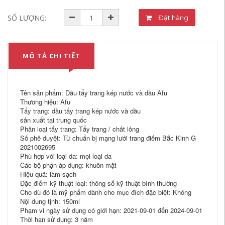
SỐ LƯỢNG:
Đặt hàng
MÔ TẢ CHI TIẾT
Tên sản phẩm: Dầu tẩy trang kép nước và dầu Afu
Thương hiệu: Afu
Tẩy trang: dầu tẩy trang kép nước và dầu
sản xuất tại trung quốc
Phân loại tẩy trang: Tẩy trang / chất lỏng
Số phê duyệt: Từ chuẩn bị mạng lưới trang điểm Bắc Kinh G
2021002695
Phù hợp với loại da: mọi loại da
Các bộ phận áp dụng: khuôn mặt
Hiệu quả: làm sạch
Đặc điểm kỹ thuật loại: thông số kỹ thuật bình thường
Cho dù đó là mỹ phẩm dành cho mục đích đặc biệt: Không
Nội dung tịnh: 150ml
Phạm vi ngày sử dụng có giới hạn: 2021-09-01 đến 2024-09-01
Thời hạn sử dụng: 3 năm