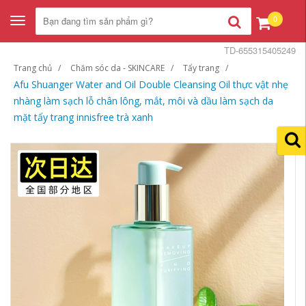
0
Toggle
navigation
TD-655315405249
Trang chủ
Chăm sóc da - SKINCARE
Tẩy trang
Afu Shuanger Water and Oil Double Cleansing Oil thực vật nhẹ
nhàng làm sạch lỗ chân lông, mắt, môi và dầu làm sạch da
mặt tẩy trang innisfree trà xanh