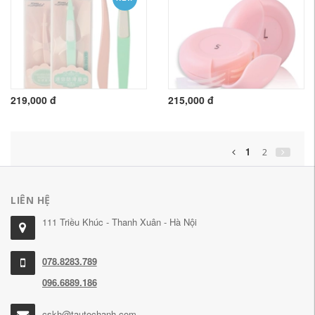
219,000 đ
215,000 đ
1
2
LIÊN HỆ
111 Triều Khúc - Thanh Xuân - Hà Nội
078.8283.789
096.6889.186
cskh@tautochanh.com