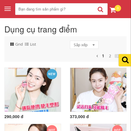
0
Toggle
navigation
Dụng cụ trang điểm
Grid
List
Sắp xếp
1
2
NEW
290,000 đ
373,000 đ
HOT
HOT