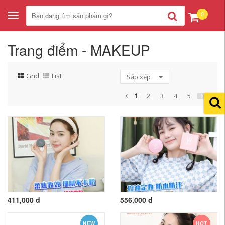
0
Toggle
navigation
Trang điểm - MAKEUP
Grid
List
Sắp xếp
1
2
3
4
5
411,000 đ
556,000 đ
NEW
HOT