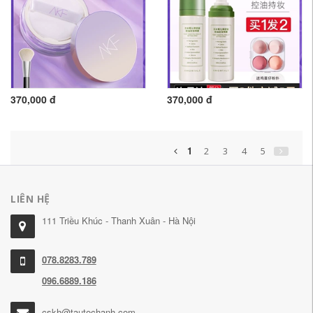
370,000 đ
370,000 đ
1
2
3
4
5
LIÊN HỆ
111 Triều Khúc - Thanh Xuân - Hà Nội
078.8283.789
096.6889.186
cskh@tautochanh.com