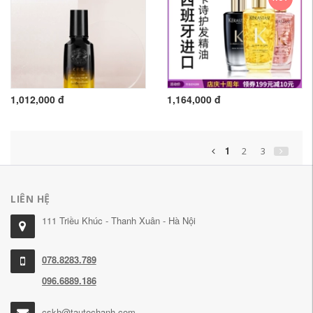
1,012,000 đ
1,164,000 đ
1
2
3
LIÊN HỆ
111 Triều Khúc - Thanh Xuân - Hà Nội
078.8283.789
096.6889.186
cskh@tautochanh.com