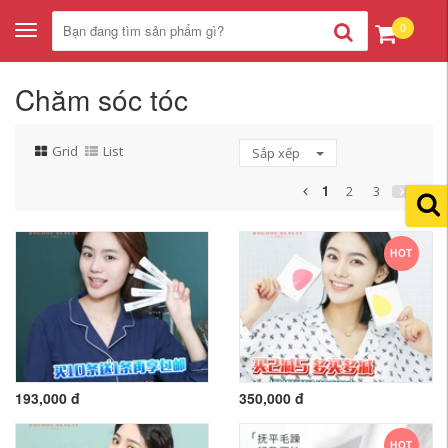
0
Toggle
navigation
Chăm sóc tóc
Grid
List
Sắp xếp
1
2
3
HOT
193,000 đ
350,000 đ
HOT