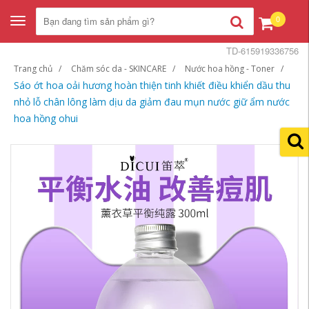
0
Toggle
navigation
TD-615919336756
Trang chủ
Chăm sóc da - SKINCARE
Nước hoa hồng - Toner
Sáo ớt hoa oải hương hoàn thiện tinh khiết điều khiển dầu thu
nhỏ lỗ chân lông làm dịu da giảm đau mụn nước giữ ẩm nước
hoa hồng ohui