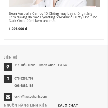
Bean Australia Cemoy4D Chống máy bay chống nặng
Be
Kem dưỡng da mắt Hydrating Sri-Wrinkle Dilaty Fine Line
th
Dark Circle 20ml kem ahc mắt
85
1,296,000 đ
LIÊN HỆ
111 Triều Khúc - Thanh Xuân - Hà Nội
078.8283.789
096.6889.186
cskh@tautochanh.com
NGUỒN HÀNG LINH KIỆN
ZALO CHAT