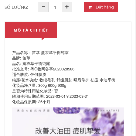
SỐ LƯỢNG:
Đặt hàng
MÔ TẢ CHI TIẾT
产品名称：笛萃 薰衣草平衡纯露
品牌: 笛萃
品名: 薰衣草平衡纯露
批准文号: 粤G妆网备字2020028586
适合肤质: 任何肤质
纯露/花水功效: 收缩毛孔 舒缓肌肤 晒后修护 祛痘 水油平衡
化妆品净含量: 300g 600g 900g
是否为特殊用途化妆品: 否
限期使用日期范围: 2023-03-01至2023-03-31
化妆品保质期: 36个月