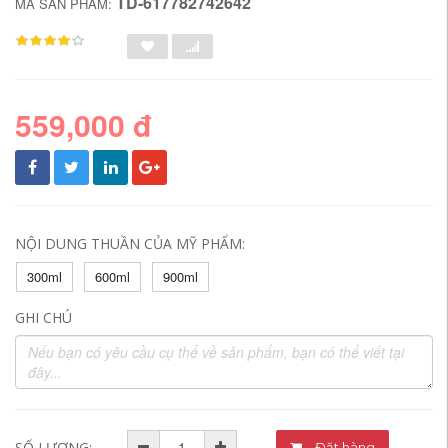
TD-617782742642
MÃ SẢN PHẨM:
559,000 đ
NỘI DUNG THUẦN CỦA MỸ PHẨM:
300ml
600ml
900ml
GHI CHÚ
SỐ LƯỢNG:
Đặt hàng