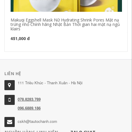
Makuqi Eggshell Mask Nữ Hydrating Shrink Pores Mặt nạ
Hà
trứng nhỏ Chính hãng Nhật Bản Thời gian hai mặt nạ ngủ
hà
klairs
Do
th
451,000 đ
45
LIÊN HỆ
111 Triều Khúc - Thanh Xuân - Hà Nội
078.8283.789
096.6889.186
cskh@tautochanh.com