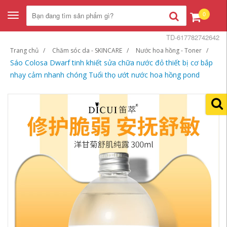
0
Toggle
navigation
TD-617782742642
Trang chủ
Chăm sóc da - SKINCARE
Nước hoa hồng - Toner
Sáo Colosa Dwarf tinh khiết sửa chữa nước đỏ thiết bị cơ bắp
nhạy cảm nhanh chóng Tuổi thọ ướt nước hoa hồng pond