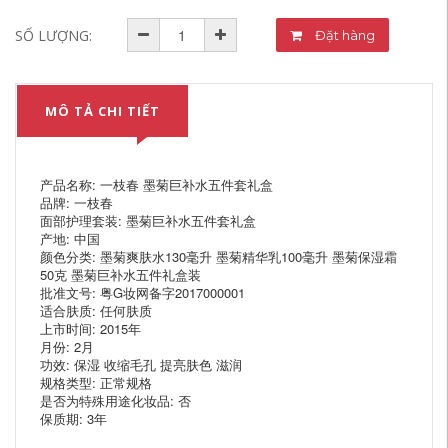
SỐ LƯỢNG:
Đặt hàng
MÔ TẢ CHI TIẾT
产品名称: 一枝春 墨菊巨补水五件套礼盒
品牌: 一枝春
面部护理套装: 墨菊巨补水五件套礼盒
产地: 中国
颜色分类: 墨菊爽肤水130毫升 墨菊精华乳100毫升 墨菊保湿霜
50克 墨菊巨补水五件礼盒装
批准文号: 粤G妆网备字2017000001
适合肤质: 任何肤质
上市时间: 2015年
月份: 2月
功效: 保湿 收缩毛孔 提亮肤色 滋润
规格类型: 正常规格
是否为特殊用途化妆品: 否
保质期: 3年