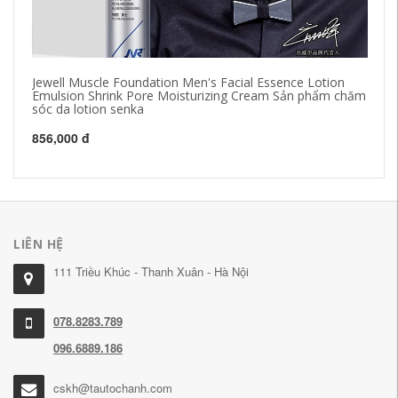
Jewell Muscle Foundation Men's Facial Essence Lotion
萄
Emulsion Shrink Pore Moisturizing Cream Sản phẩm chăm
kh
sóc da lotion senka
41
856,000 đ
LIÊN HỆ
111 Triều Khúc - Thanh Xuân - Hà Nội
078.8283.789
096.6889.186
cskh@tautochanh.com